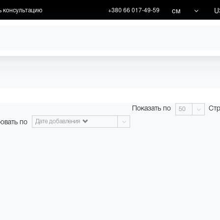
см
U
ь консультацию
+380 66 017-49-59
ХУДОЖНИКИ
АКЦИИ
Показать по
Стр
50
овать по
Дате добавления