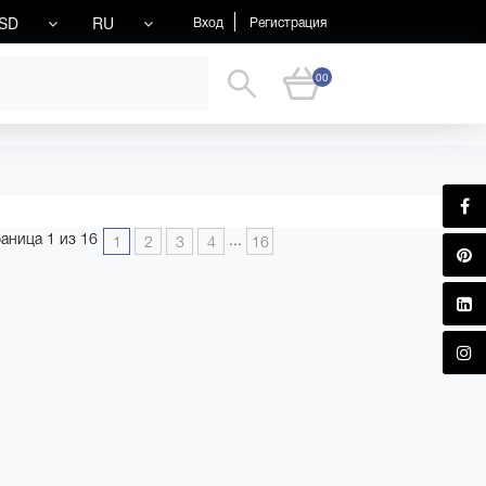
SD
RU
Вход
Регистрация
00
аница 1 из 16
...
1
2
3
4
16