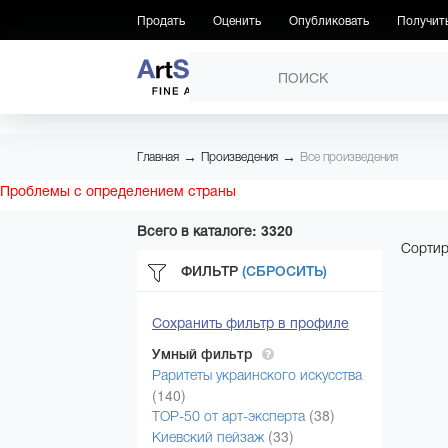
Продать
Оценить
Опубликовать
Получит
ПРОИЗВЕДЕНИЯ
→
→
Главная
Произведения
Все произведения
Проблемы с определением страны
Всего в каталоге: 3320
Сортир
ФИЛЬТР
(СБРОСИТЬ)
Сохранить фильтр в профиле
Умный фильтр
Раритеты украинского искусства
(140)
(38)
ТОР-50 от арт-эксперта
(33)
Киевский пейзаж