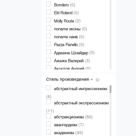
(0)
Bondero
(0)
Eld Roland
(2)
Molly Route
(0)
noname иконы
(0)
noname наив
(0)
Pazza Panello
(0)
Адамина Шнайдер
(3)
Ажажа Валерий
(0)
Аксютов Андрей
(1)
Александр Аксинин
Стиль произведения
(0)
Александр Долгий
абстрактный импрессионизм
(2)
Александр Дубовик
(6)
(0)
Александр Матвиенко
абстрактный экспрессионизм
(0)
Александр Мирошниченко
(11)
(11)
(86)
Александра Авербах
абстракционизм
(0)
(7)
Александра Билобран
авангардизм
(0)
(45)
Алесандр Миловзоров
академизм