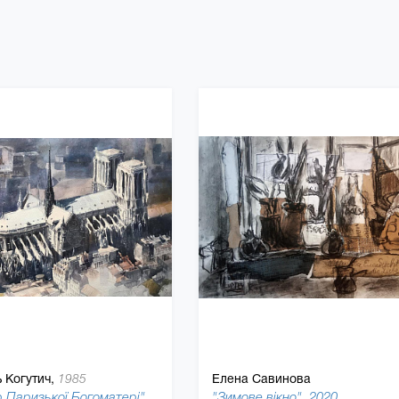
 Когутич,
Елена Савинова
1985
"Собор Паризької Богоматері", 2020
"Зимове вікно", 2020