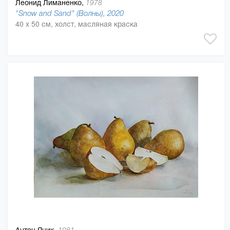
Леонид Лиманенко,
1978
"Snow and Sand" (Волны), 2020
40 x 50 см, холст, масляная краска
Антон Яцик,