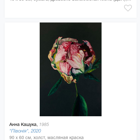
Анна Кашука,
1985
"Півонія", 2020
90 x 60 см, холст, масляная краска