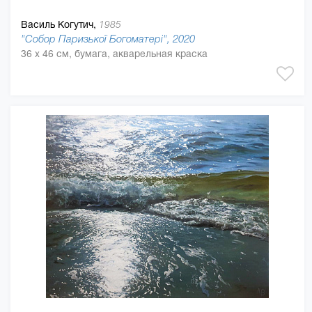
Василь Когутич,
1985
"Собор Паризької Богоматері", 2020
36 x 46 см, бумага, акварельная краска