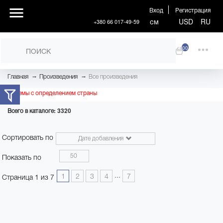
Вход
Регистрация
см
USD
RU
+380 66 017-49-59
00
→
→
Главная
Произведения
Все произведения
Проблемы с определением страны
Всего в каталоге: 3320
Сортировать по
Дате добавления
50
Показать по
...
1
2
3
4
7
Страница 1 из 7