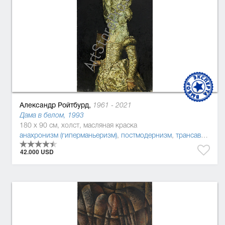
Александр Ройтбурд,
1961 - 2021
Дама в белом, 1993
180 x 90 см, холст, масляная краска
анахронизм (гиперманьеризм)
,
постмодернизм
,
трансавангард
42.000 USD