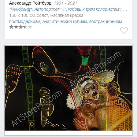
Александр Ройтбурд,
1961 - 2021
"Рембрандт. Автопортрет " ("Любовь к трем колористам"), 2019
150 x 100 см, холст, масляная краска
постмодернизм
,
аналитический кубизм
,
абстракционизм