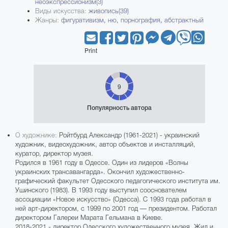
неоэкспрессионизм(3)
Виды искусства:
живопись(39)
Жанры:
фигуративизм
,
ню
,
порнография
,
абстрактный
Print
9
Популярность автора
О художнике:
Ройтбурд Александр (1961-2021) - украинский
художник, видеохудожник, автор объектов и инсталляций,
куратор, директор музея.
Родился в 1961 году в Одессе. Один из лидеров «Волны
украинских трансавангарда». Окончил художественно-
графический факультет Одесского педагогического института им.
Ушинского (1983). В 1993 году выступил сооснователем
ассоциации «Новое искусство» (Одесса). С 1993 года работал в
ней арт-директором, с 1999 по 2001 год — президентом. Работал
директором Галереи Марата Гельмана в Киеве.
2018-2021 - директор Одесского художественного музея. Жил и