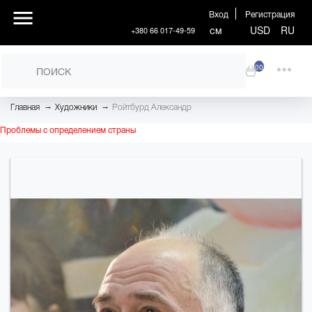
Вход
Регистрация
см
USD
RU
+380 66 017-49-59
00
→
→
Главная
Художники
Ройтбурд Александр
Проблемы с определением страны