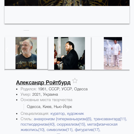
Александр
Ройтбурд
Родился:
1961, СССР, УССР, Одесса
Умер:
2021, Украина
Основные места творчества
Одесса, Киев, Нью-Йорк
Специализация:
куратор
,
художник
Стиль:
анахронизм (гиперманьеризм)(5),
трансавангард(11),
постмодернизм(40),
сюрреализм(15),
метафизическая
живопись(10),
символизм(11),
фигуратив(17),