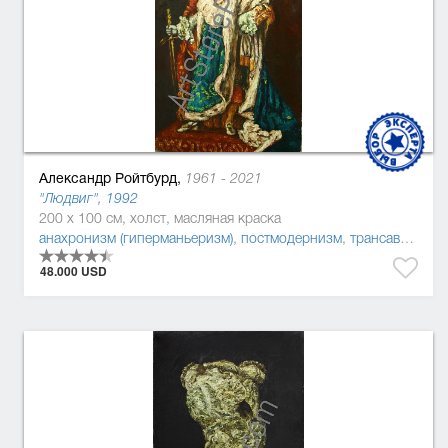
Александр Ройтбурд,
1961 - 2021
"Людвиг", 1992
200 x 100 см, холст, масляная краска
анахронизм (гиперманьеризм)
,
постмодернизм
,
трансавангард
48.000 USD