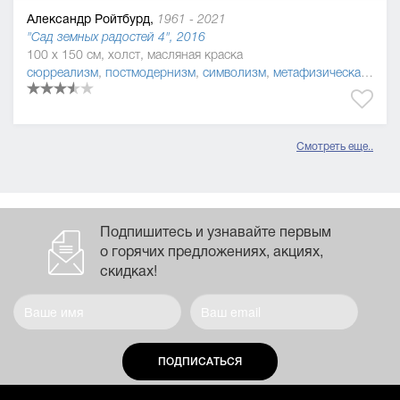
Александр Ройтбурд,
1961 - 2021
"Сад земных радостей 4", 2016
100 x 150 см, холст, масляная краска
сюрреализм
,
постмодернизм
,
символизм
,
метафизическая живопись
Смотреть еще..
Подпишитесь и узнавайте первым
о горячих предложениях, акциях,
скидках!
ПОДПИСАТЬСЯ