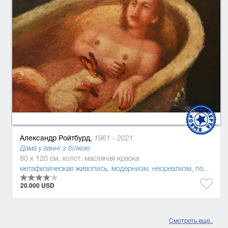
Александр Ройтбурд,
1961 - 2021
Дама у ванні з білкою
80 x 120 см, холст, масляная краска
метафизическая живопись
,
модернизм
,
неореализм
,
постмодернизм
20.000 USD
Смотреть еще..