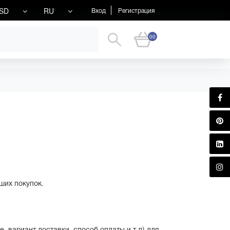
SD
RU
Вход
Регистрация
00
ших покупок.
 вариант доставки, способ оплаты и т.д) для