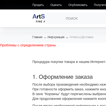
Продать
Оценить
Опубликовать
Получит
ПРОИЗВЕДЕНИЯ
→
→
Главная
Информация
Оплата и Доставка
Проблемы с определением страны
Процедура покупки товара в нашем Интернет-
1. Оформление заказа
После выбора произведения необходимо нажат
При готовности оформить заказ, нажмите кноп
В окне “Корзины” будут перечислены выбран
Для продолжения оформления нажмите кнопк
После ввода необходимой информации о доста