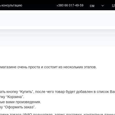
см
U
ь консультацию
+380 66 017-49-59
ХУДОЖНИКИ
АКЦИИ
магазине очень проста и состоит из нескольких этапов.
ь кнопку “Купить”, после чего товар будет добавлен в список Ва
ку “Корзина”.
ные вами произведения.
у “Оформить заказ”.
вке товара (ФИО получателя, адрес доставки, контактные данные,