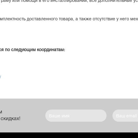
раму или помощи в его инсталлировании, все дополнительные у
мплектность доставленного товара, а также отсутствие у него м
ся по следующим координатам:
/
м
 скидках!