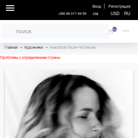
Вход
Регистрация
см
USD
RU
+380 66 017-49-59
00
→
→
Главная
Художники
Анастасия Хасан-Чистякова
Проблемы с определением страны