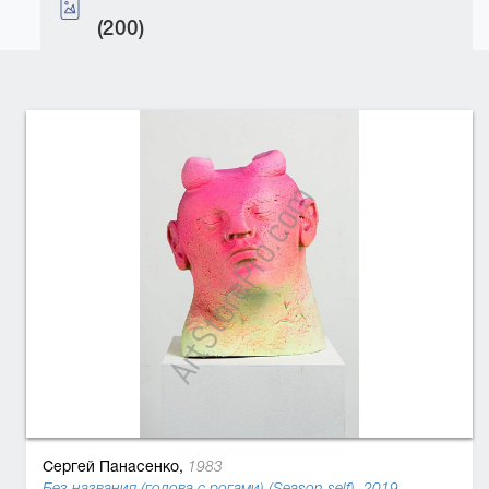
(200)
Сергей Панасенко,
1983
Без названия (голова с рогами) (Season self), 2019