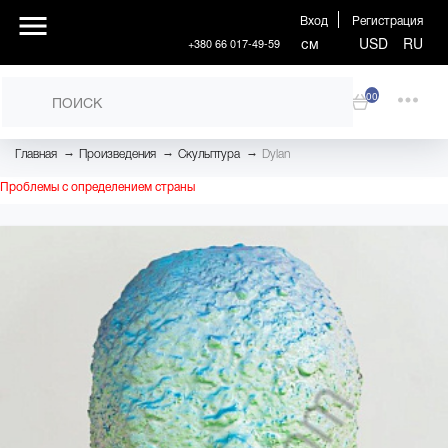
Вход
Регистрация
см
USD
RU
+380 66 017-49-59
00
→
→
→
Главная
Произведения
Скульптура
Dylan
Проблемы с определением страны