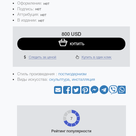
Оформление:
нет
Подпись:
нет
Аттрибуция:
нет
В издании:
нет
800 USD
КУПИТЬ
Следить за ценой
Купить в один клик
Стиль произведения :
постмодернизм
Виды искусства:
скульптура
,
инсталляция
7
Рейтинг популярности