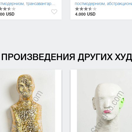
стмодернизм
,
трансавангард
,
поп-арт
,
абстракционизм
постмодернизм
,
абстракциониз
000 USD
4.000 USD
ПРОИЗВЕДЕНИЯ ДРУГИХ Х