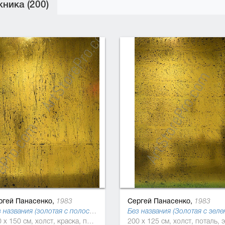
ника (200)
ргей Панасенко,
Сергей Панасенко,
1983
1983
Без названия (золотая с полосой) (Season self), 2019
200 x 150 см, холст, краска, поталь