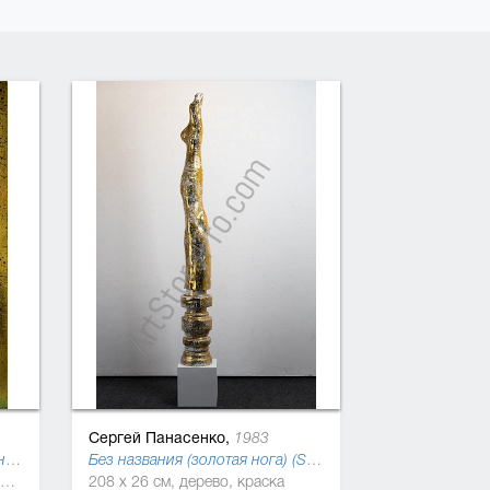
Сергей Панасенко,
1983
Без названия (Золотая с зеленым) (Season self), 2019
Без названия (золотая нога) (Season self), 2019
200 x 125 см, холст, поталь, эмаль
208 x 26 см, дерево, краска