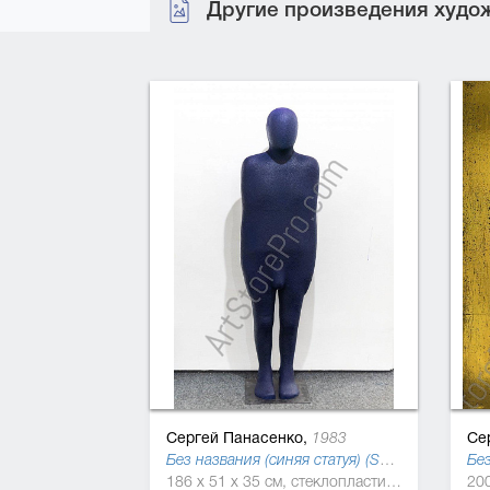
Другие произведения худож
Сергей Панасенко,
Се
1983
Без названия (синяя статуя) (Season self), 2019
186 x 51 x 35 см, стеклопластик, краска