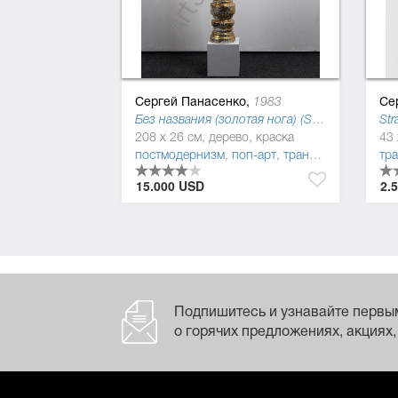
Сергей Панасенко,
Се
1983
Без названия (золотая нога) (Season self), 2019
Str
208 x 26 см, дерево, краска
43 
постмодернизм
,
поп-арт
,
трансавангард
тр
15.000 USD
2.
Подпишитесь и узнавайте первы
о горячих предложениях, акциях,