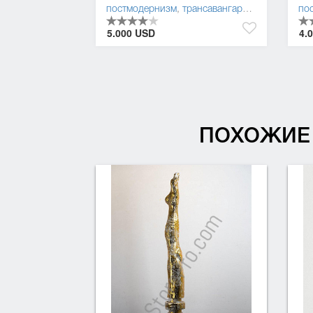
постмодернизм
,
трансавангард
,
поп-арт
по
5.000 USD
4.
ПОХОЖИЕ 