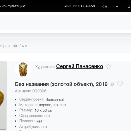
см
U
ь консультацию
+380 66 017-49-59
ХУДОЖНИКИ
АКЦИИ
я (золотой объект)
Сергей Панасенко
Художник:
Без названия (золотой объект),
2019
Артикул: 003096
Серия/проект:
Season self
Материал:
дерево, краска
Размер:
16 x 50 см
Оформление:
нет
Подпись:
нет
Аттрибуция:
нет