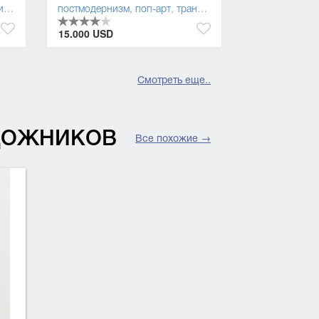
м
,
трансавангард
постмодернизм
,
поп-арт
,
трансавангард
15.000 USD
Смотреть еще..
УДОЖНИКОВ
Все похожие →