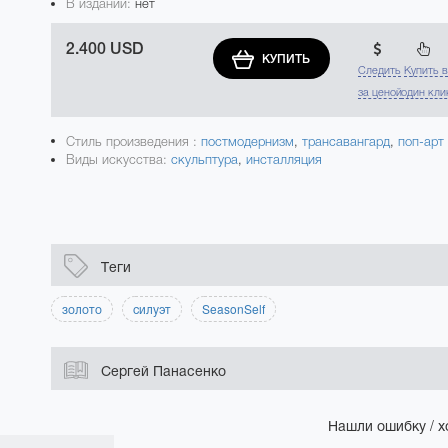
В издании:
нет
2.400 USD
КУПИТЬ
Следить
Купить 
за ценой
один кли
Стиль произведения :
постмодернизм
,
трансавангард
,
поп-арт
Виды искусства:
скульптура
,
инсталляция
Теги
золото
силуэт
SeasonSelf
Сергей Панасенко
Нашли ошибку / х