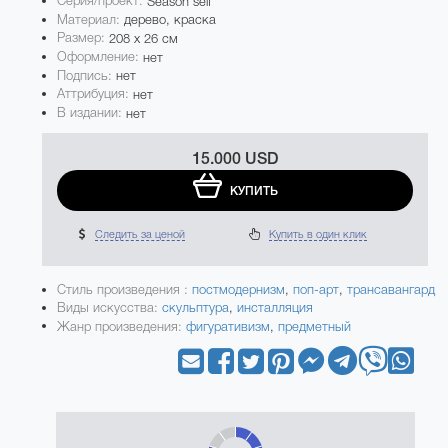
Серия/проект:
Season self
Материал:
дерево, краска
Размер:
208 x 26 см
Оформление:
нет
Подпись:
нет
Аттрибуция:
нет
В издании:
нет
15.000 USD
КУПИТЬ
Следить за ценой
Купить в один клик
Стиль произведения :
постмодернизм
,
поп-арт
,
трансавангард
Виды искусства:
скульптура
,
инсталляция
Жанр произведения:
фигуративизм
,
предметный