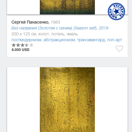
Сергей Панасенко,
1983
Без названия (Золотая с синим) (Season self), 2019
200 x 125 см, холст, поталь, эмаль
постмодернизм
,
абстракционизм
,
трансавангард
,
поп-арт
6.000 USD