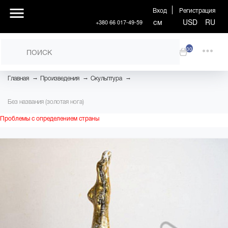
Вход
Регистрация
см
USD
RU
+380 66 017-49-59
00
→
→
→
Главная
Произведения
Скульптура
Без названия (золотая нога)
Проблемы с определением страны