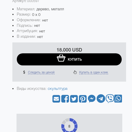
Артикул: 000597
Материал:
дерево, металл
Размер:
0 x 0
Оформление:
нет
Подпись:
нет
Аттрибуция:
нет
В издании:
нет
18.000 USD
КУПИТЬ
Следить за ценой
Купить в один клик
Виды искусства:
скульптура
8