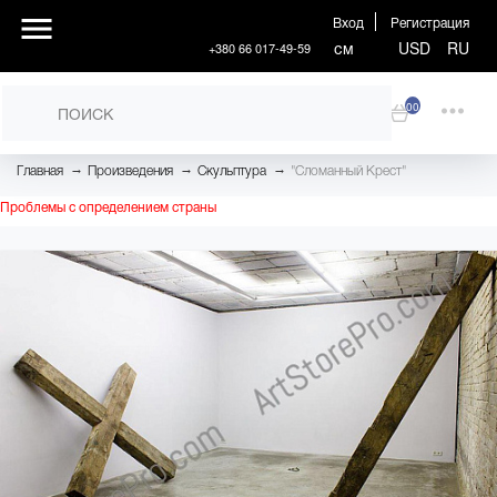
Вход
Регистрация
см
USD
RU
+380 66 017-49-59
00
→
→
→
Главная
Произведения
Скульптура
"Сломанный Крест"
Проблемы с определением страны