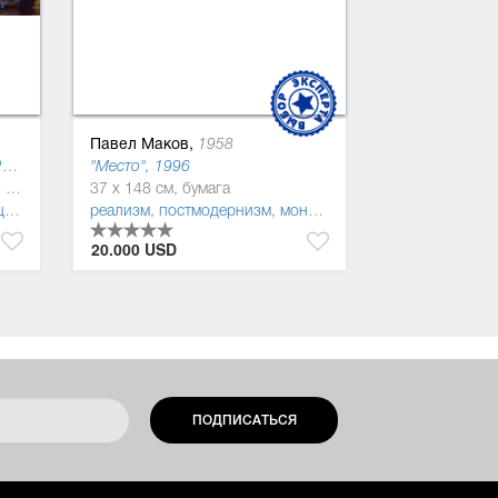
Павел Маков,
1958
"Структуры 1" (Социополис), 2017
"Место", 1996
100 x 200 см, гофрированный картон, акриловая краска, шелкотрафаретная краска
37 x 148 см, бумага
изм)
реализм
,
постмодернизм
,
монохромная живопись
20.000 USD
ПОДПИСАТЬСЯ