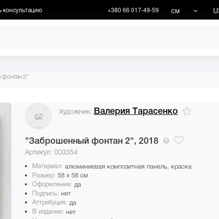
см
U
ь консультацию
+380 66 017-49-59
ХУДОЖНИКИ
АКЦИИ
 фонтан 2"
Валерия Тарасенко
Художник:
"Заброшенный фонтан 2",
2018
Артикул: 003354
Материал:
алюминиевая композитная панель, краска
Размер:
58 x 58 см
Оформление:
да
Подпись:
нет
Аттрибуция:
да
В издании:
нет