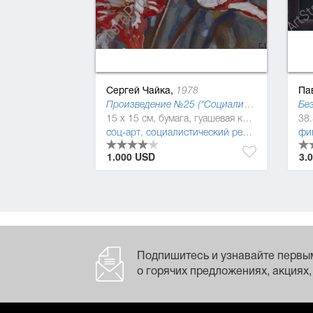
Сергей Чайка,
Па
1978
Произведение №25 ("Социалистическая культура"), 2015
Без
15 x 15 см, бумага, гуашевая краска
соц-арт
,
социалистический реализм (соцреализм)
фи
1.000 USD
3.
Подпишитесь и узнавайте первы
о горячих предложениях, акциях,