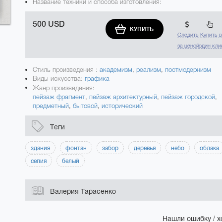
Название техники и способа изготовления:
500 USD
КУПИТЬ
Следить
Купить 
за ценой
один кли
Стиль произведения :
академизм
,
реализм
,
постмодернизм
Виды искусства:
графика
Жанр произведения:
пейзаж фрагмент
,
пейзаж архитектурный
,
пейзаж городской
,
предметный
,
бытовой
,
исторический
Теги
здания
фонтан
забор
деревья
небо
облака
сепия
белый
Валерия Тарасенко
Нашли ошибку / х