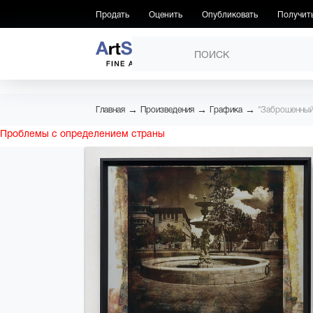
Продать
Оценить
Опубликовать
Получит
ПРОИЗВЕДЕНИЯ
→
→
→
Главная
Произведения
Графика
"Заброшенный
Проблемы с определением страны