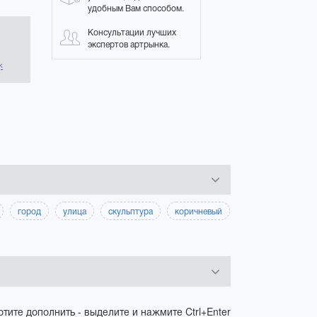
удобным Вам способом.
Консультации лучших
экспертов артрынка.
в
к
город
улица
скульптура
коричневый
отите дополнить - выделите и нажмите Ctrl+Enter