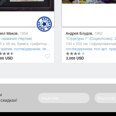
вел Маков,
Андрей Блудов,
1958
1962
 названия (Чертеж)
38.5 x 48 см, бумага, графитный карандаш, краска
гуратив
,
постмодернизм
,
леттризм
постмодернизм
,
поп-арт
,
прецизионизм (пресижин
000 USD
3.000 USD
м
 скидках!