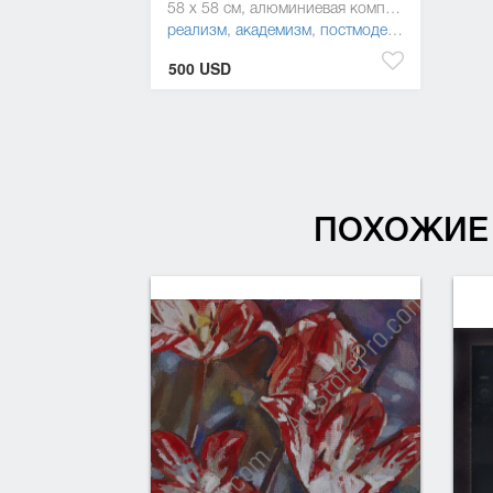
58 x 58 см, алюминиевая композитная панель, краска
реализм
,
академизм
,
постмодернизм
500 USD
ПОХОЖИЕ 