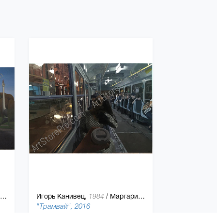
Игорь Канивец,
/
Маргарита Шерстюк
1984
"Трамвай", 2016
 150 см, холст, масляная краска
140 x 190 см, холст, масляная краска