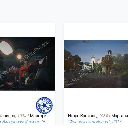
Канивец,
/
Маргарита Шерстюк
Игорь Канивец,
/
Маргарита Шерстюк
1984
1984
Альбом Экзорцизм (Альбом Экзорцизм), 2017
"Французская Весна", 2017
140 x 190 см, холст, масляная краска
100 x