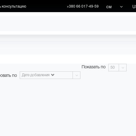
см
U
ь консультацию
+380 66 017-49-59
ХУДОЖНИКИ
АКЦИИ
Показать по
50
овать по
Дате добавления