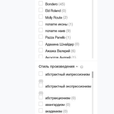
(45)
Bondero
(0)
Eld Roland
(2)
Molly Route
(1)
noname иконы
(9)
noname наив
(1)
Pazza Panello
(0)
Адамина Шнайдер
(6)
Ажажа Валерий
(1)
Аксютов Андрей
(1)
Александр Аксинин
Стиль произведения
(1)
Александр Долгий
абстрактный импрессионизм
(2)
Александр Дубовик
(0)
(19)
Александр Матвиенко
абстрактный экспрессионизм
(0)
Александр Мирошниченко
(0)
(8)
(0)
Александра Авербах
абстракционизм
(0)
(0)
Александра Билобран
авангардизм
(1)
(0)
Алесандр Миловзоров
академизм