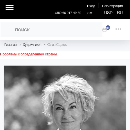
Вход
Регистрация
см
USD
RU
+380 66 017-49-59
00
→
→
Главная
Художники
Юлия Седюк
Проблемы с определением страны