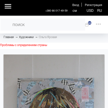
Вход
Регистрация
см
USD
RU
+380 66 017-49-59
00
→
→
Главная
Художники
Ольга Яровая
Проблемы с определением страны