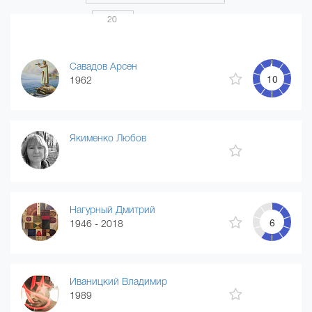
Показать по
20
Страница 1 из 20
...
1
2
3
4
20
Савадов Арсен
10
1962
Якименко Любов
Нагурный Дмитрий
6
1946 - 2018
Иваницкий Владимир
1989