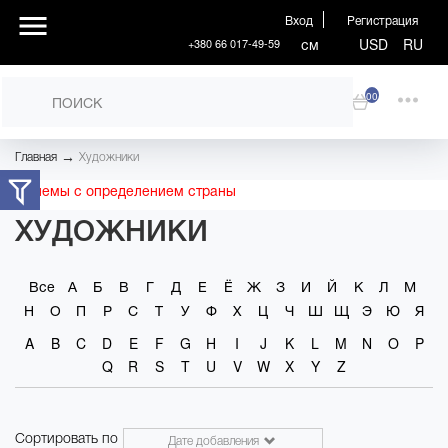
Вход
Регистрация
см
USD
RU
+380 66 017-49-59
00
→
Главная
Художники
Проблемы с определением страны
ХУДОЖНИКИ
Все
А
Б
В
Г
Д
Е
Ё
Ж
З
И
Й
К
Л
М
Н
О
П
Р
С
Т
У
Ф
Х
Ц
Ч
Ш
Щ
Э
Ю
Я
A
B
C
D
E
F
G
H
I
J
K
L
M
N
O
P
Q
R
S
T
U
V
W
X
Y
Z
Сортировать по
Дате добавления