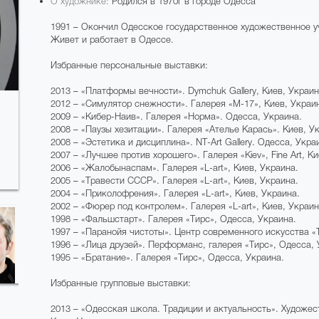
О художнике:
Родился в 1970г в городе Одесса
1991 – Окончил Одесское государственное художественное у
Живет и работает в Одессе.
Избранные персональные выставки:
2013 – «Платформы вечности». Dymchuk Gallery, Киев, Украина
2012 – «Симулятор снежности». Галерея «М-17», Киев, Украина
2009 – «Кибер-Наив». Галерея «Норма». Одесса, Украина.
2008 – «Паузы хезитации». Галерея «Ателье Карась». Киев, У
2008 – «Эстетика и дисциплина». NT-Аrt Gallery. Одесса, Украи
2007 – «Лучшее против хорошего». Галерея «Kiev», Fine Art, К
2006 – «Жалобынаспам». Галерея «L-art», Киев, Украина.
2005 – «Травести СССР». Галерея «L-art», Киев, Украина.
2004 – «Приколофрения». Галерея «L-art», Киев, Украина.
2002 – «Фюрер под контролем». Галерея «L-art», Киев, Украин
1998 – «Фальшстарт». Галерея «Тирс», Одесса, Украина.
1997 – «Паранойя чистоты». Центр современного искусства «
1996 – «Лица друзей». Перформанс, галерея «Тирс», Одесса, 
1995 – «Братание». Галерея «Тирс», Одесса, Украина.
Избранные групповые выставки:
2013 – «Одесская школа. Традиции и актуальность». Художес