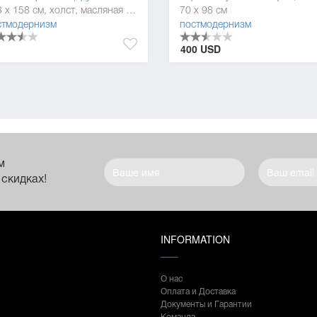
203 x 158 см, холст, масляная краска
70 x 98 см
стмодернизм
постмодернизм
400 USD
м
 скидках!
INFORMATION
О нас
Оплата и Доставка
Документы и Гарантии
Команда