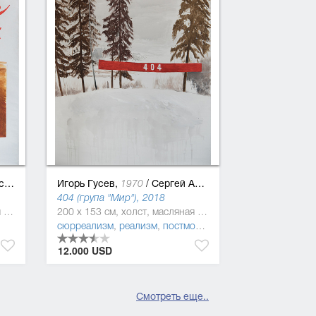
в
Игорь Гусев,
/
Сергей Ануфриев
1970
404 (група "Мир"), 2018
200 x 150 см, холст, масляная краска
200 x 153 см, холст, масляная краска
сюрреализм
,
реализм
,
постмодернизм
12.000 USD
Смотреть еще..