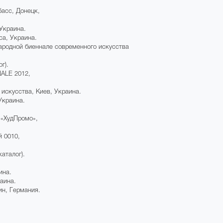
басс, Донецк,
Украина.
са, Украина.
ародной биеннале современного искусства
г).
NALE 2012,
 искусства, Киев, Украина.
Украина.
 «ХудПромо»,
 0010,
аталог).
ина.
аина.
ин, Германия.