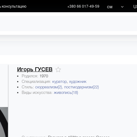
см
U
ь консультацию
+380 66 017-49-59
ХУДОЖНИКИ
АКЦИИ
Игорь
ГУСЕВ
Родился:
1970
Специализация:
куратор
,
художник
Стиль:
сюрреализм(2),
постмодернизм(22)
Виды искусства:
живопись(18)