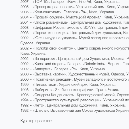
2007 – «TOP-10». Галерея «Kiev», Fine Art, Киев, Украина.
2005 – «Проверка реальности». Украинский дом, Киев, Украи
2005 – «Конъюнктивит». Галерея «Ра», Киев, Украина.
2004 – «Прощай оружие». Мыстецкий Арсенал, Киев, Украина
2004 – «Эпоха романтизма». Центральный дом художника, Кие
2003 – «Цифровая Россия вместе с SONY». Центральный дом 
2003 – «Первая коллекция». Центральный дом художника, Кие
2002 – «Юля никуда не уходила». Музей западного и восточно
Одесса, Украина.
2002 – «Полюби свой симптом». Центр современного искусст
Киев, Украина.
2002 – «За порогом». Центральный дом Художника, Москва, Р
2002 – «Kunst und drogen». Галерея «Rebellminds», Берлин, Ге
2002 – «Аллергия». Галерея «Ра», Киев, Украина.
2000 – «Выставка картин». Художественный музей, Одесса, У
2000 – «Позитивная реакция». Музей западного и восточного 
1999 – «Пинакотека». Украинский дом, Киев, Украина.
1998 – «Лабиринт», 2-я биеннале графики. Прага, Чехия.
1995 – «Синдром Кандинского». Краеведческий музей, Одесса
1994 – «Пространство культурной революции». Украинский до
1992 – «Лето». Центральный дом художника, Киев, Украина.
1992 – «Штиль». Выставочный зал Союза художников Украины
Куратор проектов: