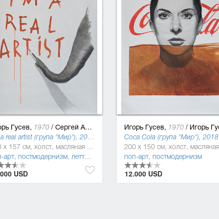
орь Гусев,
/
Сергей Ануфриев
Игорь Гусев,
/
Игорь Гусе
1970
1970
I`m a real artist (група "Мир"), 2018
Coca Cola (група "Мир"), 2018
213 x 157 см, холст, масляная краска
п-арт
,
постмодернизм
,
леттризм
поп-арт
,
постмодернизм
.000 USD
12.000 USD