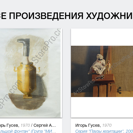
СЕ ПРОИЗВЕДЕНИЯ ХУДОЖНИ
орь Гусев,
/
Сергей Ануфриев
Игорь Гусев,
1970
1970
"Большой фонтан" (Група "МИР"), 1995
Серия "Паузы хезитации", 20