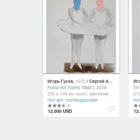
Игорь Гусев,
/
Сергей Ануфриев
Иг
1970
Pussy riot (група "Мир"), 2018
200 x 149 см, холст, масляная краска
поп-арт
,
постмодернизм
по
12.000 USD
12