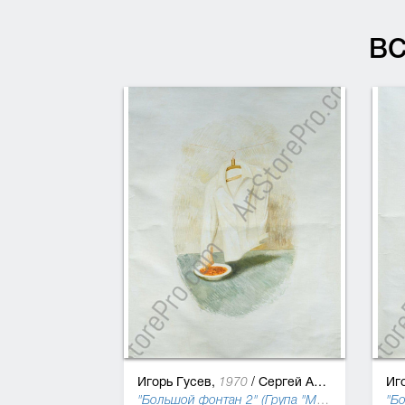
В
Игорь Гусев,
/
Сергей Ануфриев
Иг
1970
"Большой фонтан 2" (Група "МИР"), 1995