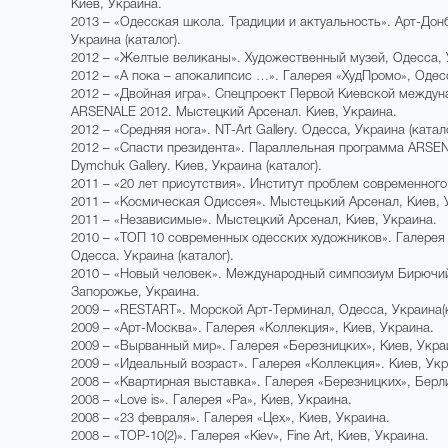
Киев, Украина.
2013 – «Одесская школа. Традиции и актуальность». Арт-Дон
Украина (каталог).
2012 – «Желтые великаны». Художественный музей, Одесса, 
2012 – «А пока – апокалипсис …». Галерея «ХудПромо», Одес
2012 – «Двойная игра». Спецпроект Первой Киевской междун
ARSENALE 2012. Мыстецкий Арсенал. Киев, Украина.
2012 – «Средняя нога». NT-Аrt Gallery. Одесса, Украина (катало
2012 – «Спасти президента». Параллельная программа ARSE
Dymchuk Gallery. Киев, Украина (каталог).
2011 – «20 лет присутствия». Институт проблем современного
2011 – «Космическая Одиссея». Мыстецький Арсенал, Киев, 
2011 – «Независимые». Мыстецкий Арсенал, Киев, Украина.
2010 – «ТОП 10 современных одесских художников». Галерея
Одесса. Украина (каталог).
2010 – «Новый человек». Международный симпозиум Бирючий
Запорожье, Украина.
2009 – «RESTART». Морской Арт-Терминал, Одесса, Украина(к
2009 – «Арт-Москва». Галерея «Коллекция», Киев, Украина.
2009 – «Вырванный мир». Галерея «Березницких», Киев, Укра
2009 – «Идеальный возраст». Галерея «Коллекция». Киев, Укр
2008 – «Квартирная выставка». Галерея «Березницких», Берл
2008 – «Love is». Галерея «Ра», Киев, Украина.
2008 – «23 февраля». Галерея «Цех», Киев, Украина.
2008 – «TOP-10(2)». Галерея «Kiev», Fine Art, Киев, Украина.