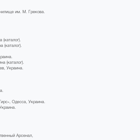
чилище им. М. Грекова.
 (каталог).
 (каталог).
краина.
на (каталог).
иев, Украина.
а.
Тирс», Одесса, Украина.
Украина.
твенный Арсенал,