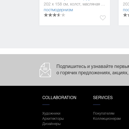
202 x 158 см, холст, масляная краска
постмодернизм
по
Подпишитесь и узнавайте первы
о горячих предложениях, акциях,
COLLABORATION
SERVICES
Художники
Покупателям
Архитекторы
Коллекционерам
Дизайнеры