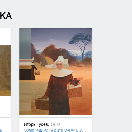
КА
Игорь Гусев,
1970
08
"Хлеб и вино" (Група "МИР"), 2017