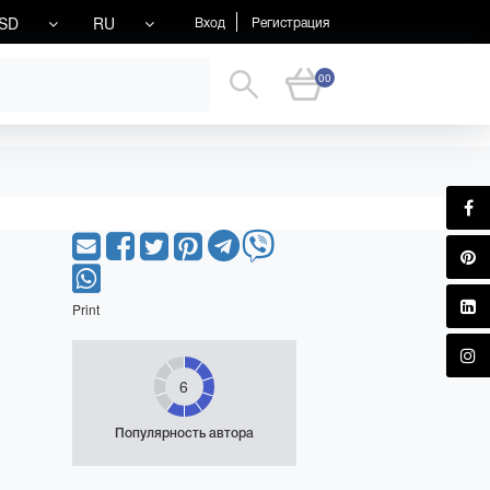
SD
RU
Вход
Регистрация
00
Print
6
Популярность автора