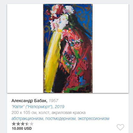
Александр Бабак,
1957
"Квіти" ("Натюрморт"), 2019
200 x 105 см, холст, акриловая краска
абстракционизм
,
постмодернизм
,
экспрессионизм
10.000 USD