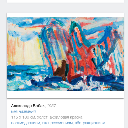
Александр Бабак,
1957
Без названия
115 x 180 см, холст, акриловая краска
постмодернизм
,
экспрессионизм
,
абстракционизм