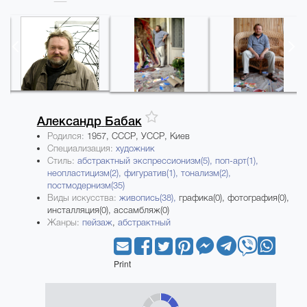
Александр
Бабак
Родился:
1957, СССР, УССР, Киев
Специализация:
художник
Стиль:
абстрактный экспрессионизм(5),
поп-арт(1),
неопластицизм(2),
фигуратив(1),
тонализм(2),
постмодернизм(35)
Виды искусства:
живопись(38),
графика(0), фотография(0),
инсталляция(0), ассамбляж(0)
Жанры:
пейзаж
,
абстрактный
Print