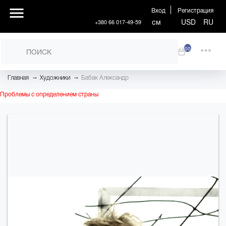
Вход
Регистрация
см
USD
RU
+380 66 017-49-59
00
→
→
Главная
Художники
Бабак Александр
Проблемы с определением страны