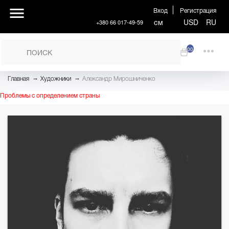
Вход
Регистрация
см
USD
RU
+380 66 017-49-59
00
→
→
Главная
Художники
Александр Мирошниченко
Проблемы с определением страны