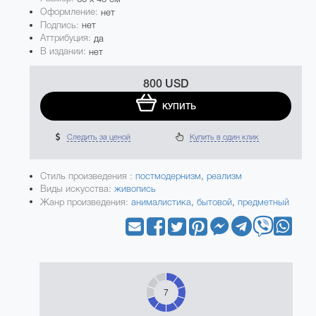
Оформление:
нет
Подпись:
нет
Аттрибуция:
да
В издании:
нет
800 USD
КУПИТЬ
Следить за ценой
Купить в один клик
Стиль произведения :
постмодернизм
,
реализм
Виды искусства:
живопись
Жанр произведения:
анималистика
,
бытовой
,
предметный
7