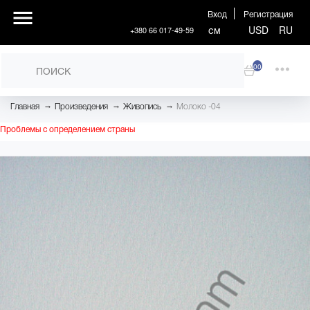
Вход
Регистрация
см
USD
RU
+380 66 017-49-59
00
→
→
→
Главная
Произведения
Живопись
Молоко -04
Проблемы с определением страны