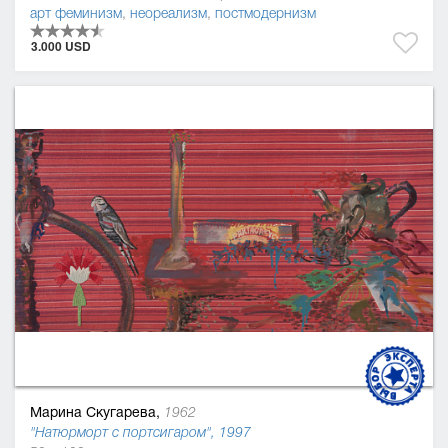
арт феминизм
,
неореализм
,
постмодернизм
3.000 USD
Марина Скугарева,
1962
"Натюрморт с портсигаром", 1997