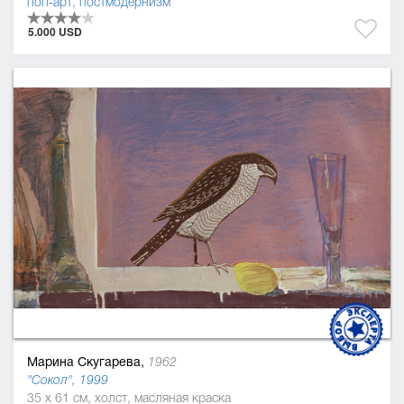
поп-арт
,
постмодернизм
5.000 USD
Марина Скугарева,
1962
"Сокол", 1999
35 x 61 см, холст, масляная краска