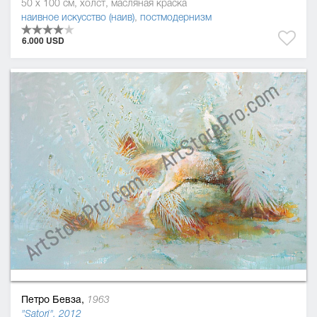
50 x 100 см, холст, масляная краска
наивное искусство (наив)
,
постмодернизм
6.000 USD
Петро Бевза,
1963
"Satori", 2012