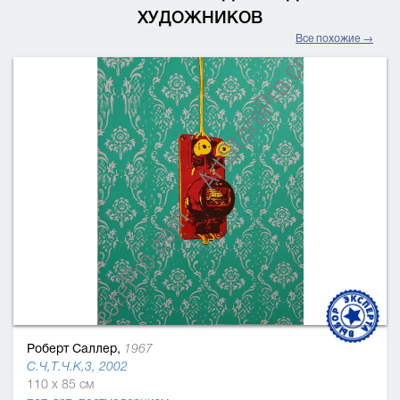
ХУДОЖНИКОВ
Все похожие →
Роберт Саллер,
1967
С.Ч,Т.Ч.К,3, 2002
110 x 85 см