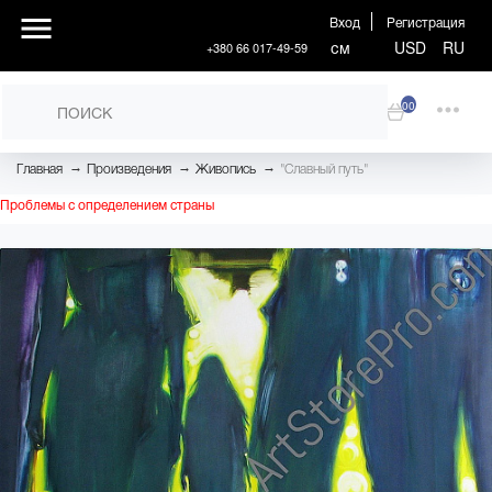
Вход
Регистрация
см
USD
RU
+380 66 017-49-59
00
→
→
→
Главная
Произведения
Живопись
"Славный путь"
Проблемы с определением страны