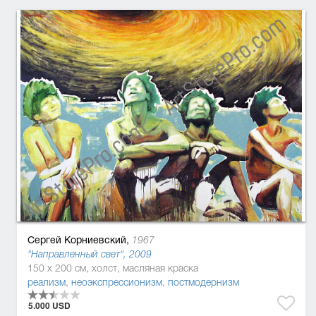
Сергей Корниевский,
1967
"Направленный свет", 2009
150 x 200 см, холст, масляная краска
реализм
,
неоэкспрессионизм
,
постмодернизм
5.000 USD