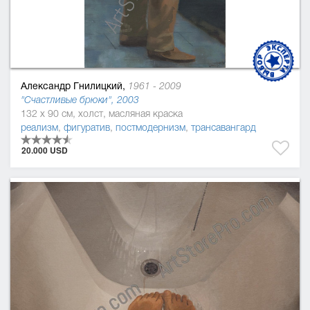
Александр Гнилицкий,
1961 - 2009
"Счастливые брюки", 2003
132 x 90 см, холст, масляная краска
реализм
,
фигуратив
,
постмодернизм
,
трансавангард
20.000 USD