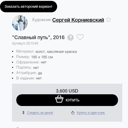
Заказать авторский вариант
Художник:
Сергей Корниевский
"Славный путь",
2016
Артикул: 001048
Материал:
холст, масляная краска
Размер:
185 x 185 см
Оформление:
нет
Подпись:
нет
Аттрибуция:
да
В издании:
нет
3.600 USD
КУПИТЬ
Следить за ценой
Купить в один клик