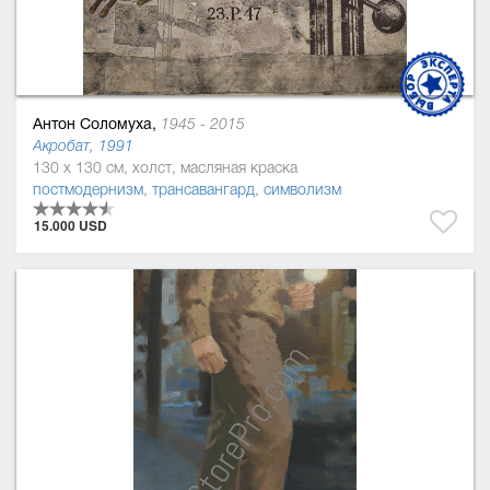
Антон Соломуха,
1945 - 2015
Акробат, 1991
130 x 130 см, холст, масляная краска
постмодернизм
,
трансавангард
,
символизм
15.000 USD