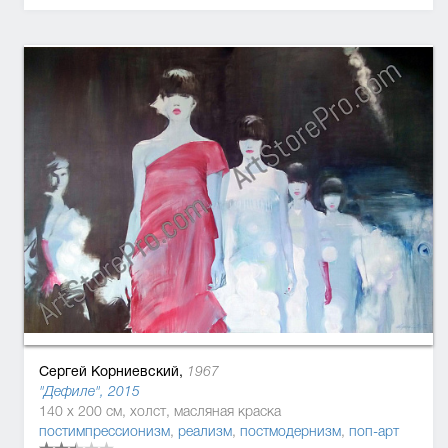
Сергей Корниевский,
1967
"Дефиле", 2015
140 x 200 см, холст, масляная краска
постимпрессионизм
,
реализм
,
постмодернизм
,
поп-арт