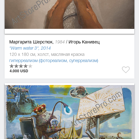
Маргарита Шерстюк,
/
Игорь Канивец
1984
"Warm water 3", 2014
120 x 180 см, холст, масляная краска
гиперреализм (фотореализм, суперреализм)
4.000 USD