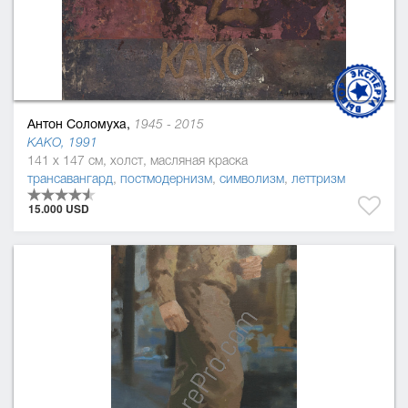
Антон Соломуха,
1945 - 2015
KAKO, 1991
141 x 147 см, холст, масляная краска
трансавангард
,
постмодернизм
,
символизм
,
леттризм
15.000 USD