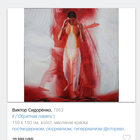
Виктор Сидоренко,
1953
II ("Обратная память")
150 x 150 см, холст, масляная краска
постмодернизм
,
сюрреализм
,
гиперреализм (фотореализм, суперреализм)
20.000 USD