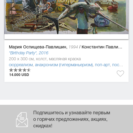
Мария Оспищева-Павлишин,
/
Константин Павлишин
1994
"Birthday Party", 2016
200 x 300 см, холст, масляная краска
сюрреализм
,
анахронизм (гиперманьеризм)
,
поп-арт
,
постмодернизм
14.000 USD
Подпишитесь и узнавайте первым
о горячих предложениях, акциях,
скидках!