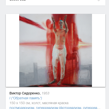
Виктор Сидоренко,
1953
I ("Обратная память")
150 x 150 см, холст, масляная краска
постмодернизм
,
гиперреализм (фотореализм, суперреализм)
,