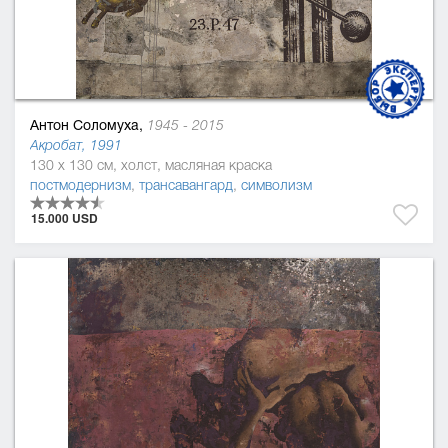
Антон Соломуха,
1945 - 2015
Акробат, 1991
130 x 130 см, холст, масляная краска
постмодернизм
,
трансавангард
,
символизм
15.000 USD