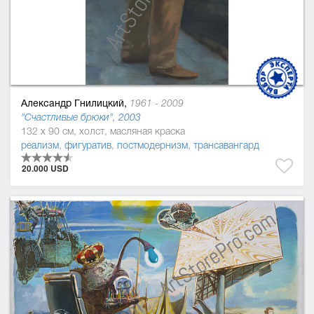
Александр Гнилицкий,
1961 - 2009
"Счастливые брюки", 2003
132 x 90 см, холст, масляная краска
реализм
,
фигуратив
,
постмодернизм
,
трансавангард
20.000 USD