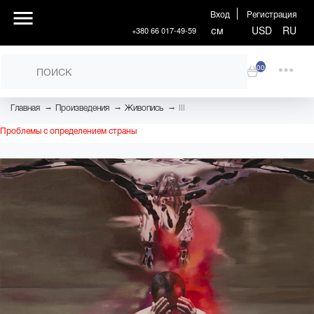
Вход
Регистрация
см
USD
RU
+380 66 017-49-59
00
→
→
→
Главная
Произведения
Живопись
III
Проблемы с определением страны