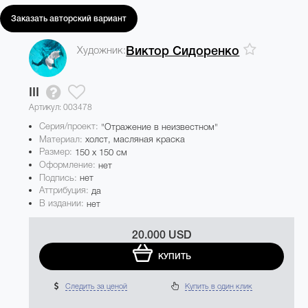
Заказать авторский вариант
Художник:
Виктор Сидоренко
III
Артикул: 003478
Серия/проект:
"Отражение в неизвестном"
Материал:
холст, масляная краска
Размер:
150 x 150 см
Оформление:
нет
Подпись:
нет
Аттрибуция:
да
В издании:
нет
20.000 USD
КУПИТЬ
Следить за ценой
Купить в один клик