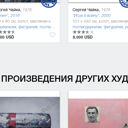
ргей Чайка,
Сергей Чайка,
1978
1978
нин", 2016
"Игра в войну", 2000
120 x 90 см, холст, масляная краска
ореализм
,
фигуратив
,
постмодернизм
,
академизм
постмодернизм
,
реализм
,
фигуратив
,
реал
000 USD
8.000 USD
ПРОИЗВЕДЕНИЯ ДРУГИХ Х