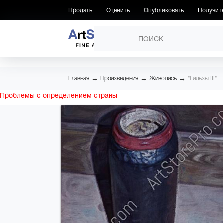
Продать
Оценить
Опубликовать
Получит
ПРОИЗВЕДЕНИЯ
→
→
→
Главная
Произведения
Живопись
"Гильзы III"
Проблемы с определением страны