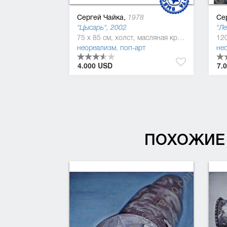
Сергей Чайка,
Се
1978
"Цысарь", 2002
"Ле
75 x 85 см, холст, масляная краска
неореализм
,
поп-арт
не
4.000 USD
7.
ПОХОЖИЕ 