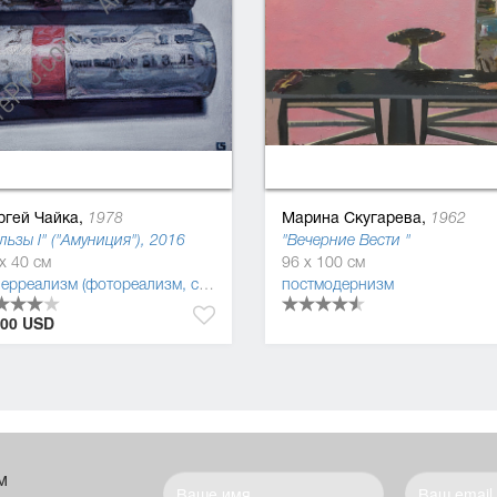
ргей Чайка,
Марина Скугарева,
1978
1962
льзы I" ("Амуниция"), 2016
"Вечерние Вести "
x 40 см
96 x 100 см
реализм
,
постмодернизм
,
импрессионизм
гиперреализм (фотореализм, суперреализм)
постмодернизм
,
реализм
,
постмодернизм
500 USD
м