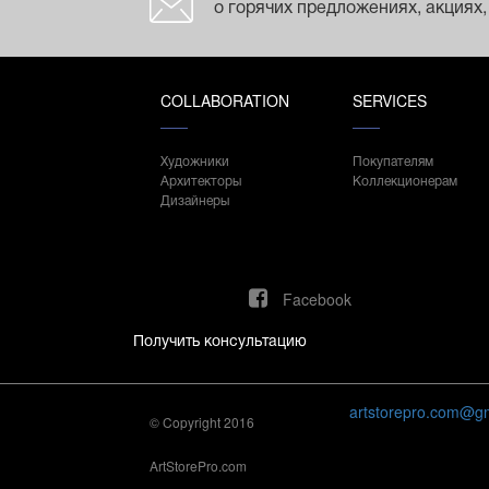
о горячих предложениях, акциях,
COLLABORATION
SERVICES
Художники
Покупателям
Архитекторы
Коллекционерам
Дизайнеры
Facebook
Получить консультацию
artstorepro.com@g
© Copyright 2016
ArtStorePro.com