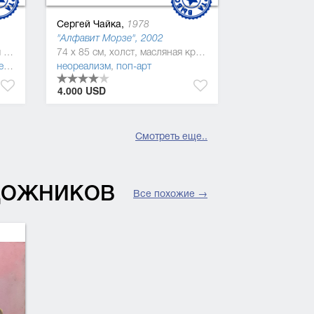
Сергей Чайка,
1978
"Алфавит Морзе", 2002
101 x 240 см, холст, масляная краска
74 x 85 см, холст, масляная краска
изм
неореализм
,
поп-арт
4.000 USD
Смотреть еще..
УДОЖНИКОВ
Все похожие →