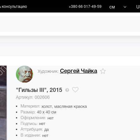
см
U
ь консультацию
+380 66 017-49-59
ХУДОЖНИКИ
АКЦИИ
Сергей Чайка
Художник:
"Гильзы III",
2015
Артикул: 002606
Материал:
холст, масляная краска
Размер:
40 x 40 см
Оформление:
нет
Подпись:
нет
Аттрибуция:
да
В издании:
нет