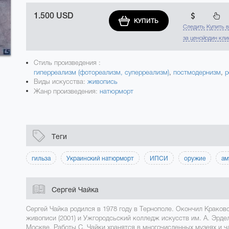
1.500 USD
КУПИТЬ
Следить
Купить 
за ценой
один кли
Стиль произведения :
гиперреализм (фотореализм, суперреализм)
,
постмодернизм
,
р
Виды искусства:
живопись
Жанр произведения:
натюрморт
Теги
гильза
Украинский натюрморт
ИПСИ
оружие
ам
Сергей Чайка
Сергей Чайка родился в 1978 году в Тернополе. Окончил Краков
живописи (2001) и Ужгородсьский колледж искусств им. А. Эрдел
Москве. Работы С. Чайки хранятся в многочисленных музеях и ч