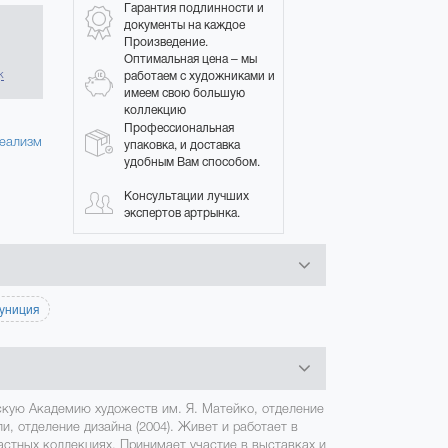
Гарантия подлинности и
документы на каждое
Произведение.
в
Оптимальная цена – мы
работаем с художниками и
к
имеем свою большую
коллекцию
Профессиональная
еализм
упаковка, и доставка
удобным Вам способом.
Консультации лучших
экспертов артрынка.
униция
скую Академию художеств им. Я. Матейко, отделение
и, отделение дизайна (2004). Живет и работает в
астных коллекциях. Принимает участие в выставках и