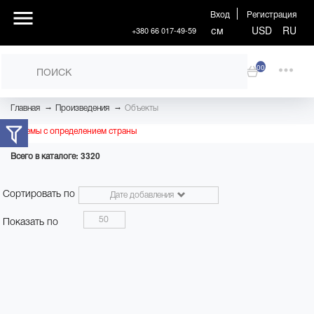
Вход
Регистрация
см
USD
RU
+380 66 017-49-59
00
→
→
Главная
Произведения
Объекты
Проблемы с определением страны
Всего в каталоге: 3320
Сортировать по
Дате добавления
50
Показать по