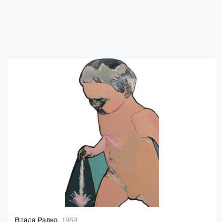
Влада Ралко,
1969