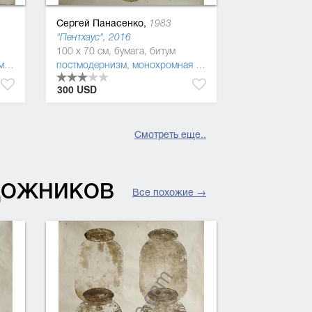
Сергей Панасенко,
1983
"Пентхаус", 2016
100 x 70 см, бумага, битум
изм
,
фигуратив
постмодернизм
,
символизм
,
монохромная живопись
,
фигуратив
300 USD
Смотреть еще..
УДОЖНИКОВ
Все похожие →