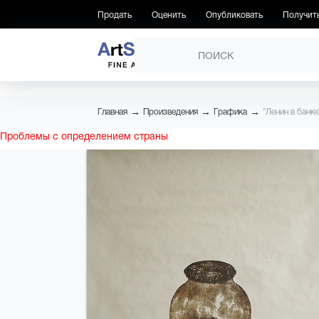
Продать
Оценить
Опубликовать
Получит
ПРОИЗВЕДЕНИЯ
→
→
→
Главная
Произведения
Графика
"Ленин в банке
Проблемы с определением страны