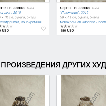
ргей Панасенко,
Сергей Панасенко,
1983
1983
огулка", 2016
"Поколение", 2016
 x 70 см, бумага, битум
59 x 41 см, бумага, битум
уратив
стмодернизм
,
символизм
,
монохромная живопись
,
фигуратив
монохромная живопись
,
постмодерн
0 USD
180 USD
ПРОИЗВЕДЕНИЯ ДРУГИХ Х