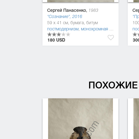
Сергей Панасенко,
Се
1983
"Сознание", 2016
"Пр
59 x 41 см, бумага, битум
100
постмодернизм
,
монохромная живопись
,
фиг
по
180 USD
30
ПОХОЖИЕ 