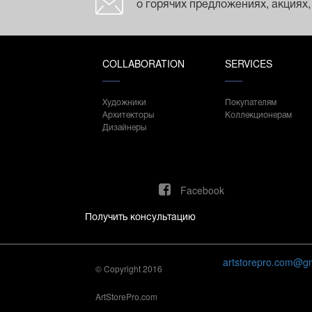
о горячих предложениях, акциях,
COLLABORATION
SERVICES
Художники
Покупателям
Архитекторы
Коллекционерам
Дизайнеры
Facebook
Получить консультацию
artstorepro.com@g
© Copyright 2016
ArtStorePro.com