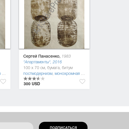
Сергей Панасенко,
1983
"Апартаменты", 2016
100 x 70 см, бумага, битум
сь
,
фигуратив
постмодернизм
,
монохромная живопись
,
фигуратив
300 USD
ПОДПИСАТЬСЯ