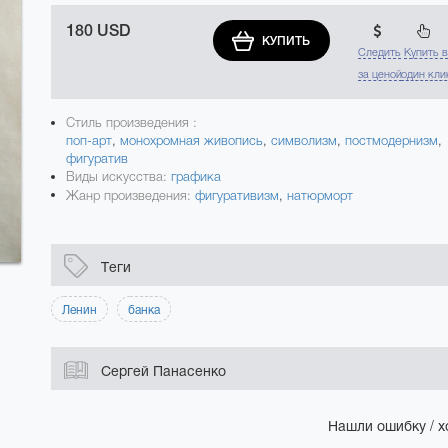
180 USD
КУПИТЬ
Следить
Купить 
за ценой
один кли
Стиль произведения :
поп-арт
,
монохромная живопись
,
символизм
,
постмодернизм
,
фигуратив
Виды искусства:
графика
Жанр произведения:
фигуративизм
,
натюрморт
Теги
Ленин
банка
Сергей Панасенко
Нашли ошибку / х