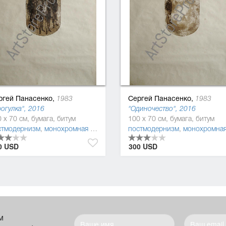
ргей Панасенко,
Сергей Панасенко,
1983
1983
огулка", 2016
"Одиночество", 2016
 x 70 см, бумага, битум
100 x 70 см, бумага, битум
уратив
стмодернизм
,
монохромная живопись
,
фигуратив
постмодернизм
,
монохромная живопи
0 USD
300 USD
м