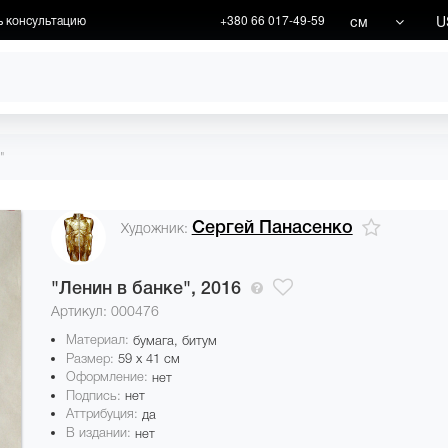
см
U
ь консультацию
+380 66 017-49-59
ХУДОЖНИКИ
АКЦИИ
"
Сергей Панасенко
Художник:
"Ленин в банке",
2016
Артикул: 000476
Материал:
бумага, битум
Размер:
59 x 41 см
Оформление:
нет
Подпись:
нет
Аттрибуция:
да
В издании:
нет