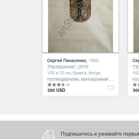
Сергей Панасенко,
Се
1983
"Растворение", 2016
"Пр
100 x 70 см, бумага, битум
100
постмодернизм
,
монохромная живопись
,
фиг
по
300 USD
30
Подпишитесь и узнавайте первы