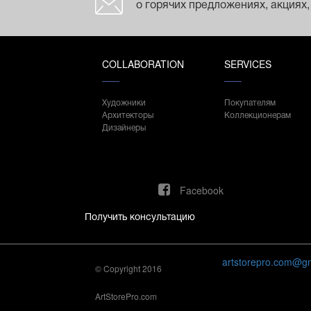
о горячих предложениях, акциях,
COLLABORATION
SERVICES
Художники
Покупателям
Архитекторы
Коллекционерам
Дизайнеры
Facebook
Получить консультацию
artstorepro.com@g
© Copyright 2016
ArtStorePro.com