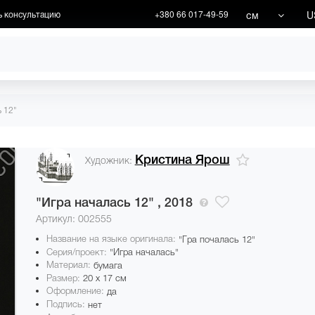
см
U
ь консультацию
+380 66 017-49-59
ХУДОЖНИКИ
АКЦИИ
ь 12"
Кристина Ярош
Художник:
"Игра началась 12" ,
2018
Артикул: 002555
Название на языке оригинала:
"Гра почалась 12"
Серия/проект:
"Игра началась"
Материал:
бумага
Размер:
20 x 17 см
Оформление:
да
Подпись:
нет