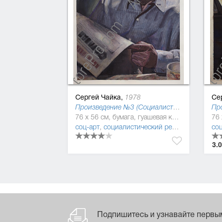
Сергей Чайка,
Се
1978
Произведение №3 (Социалистическая культура)
76 x 56 см, бумага, гуашевая краска
соц-арт
,
социалистический реализм (соцреализм)
соц
3.
Подпишитесь и узнавайте первы