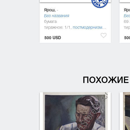
Ярош,
Яр
-
Без названия
Без
бумага
69 
тиражное: 1/1,
постмодернизм
,
сюрреализм
ти
500 USD
50
ПОХОЖИЕ 