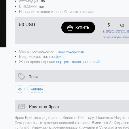
Аттрибуция:
да
В издании:
нет
Название техники и способа изготовления:
50 USD
КУПИТЬ
Следить
Купить 
за ценой
один кли
Стиль произведения :
постмодернизм
Виды искусства:
графика
Жанр произведения:
портрет
,
аллегорический
Теги
чб
человек
Кристина Ярош
Ярош Кристина родилась в Киеве в 1994 году. Окончила Издате
Сикорского », отделение книжной графики. Вместе с А. Ходько
1» (2016). Участник многочисленных выставок в Украине и за ру