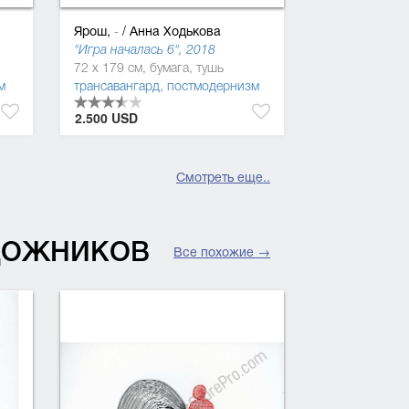
Ярош,
/
Анна Ходькова
-
"Игра началась 6", 2018
72 x 179 см, бумага, тушь
м
трансавангард
,
постмодернизм
2.500 USD
Смотреть еще..
УДОЖНИКОВ
Все похожие →