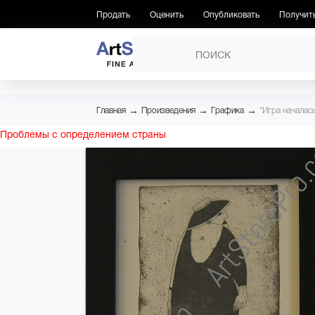
Продать
Оценить
Опубликовать
Получит
ПРОИЗВЕДЕНИЯ
→
→
→
Главная
Произведения
Графика
"Игра началас
Проблемы с определением страны