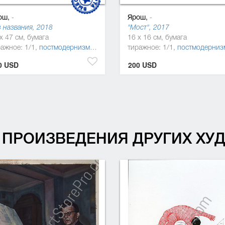
ош,
Ярош,
-
-
 названия, 2018
"Мост", 2017
x 47 см, бумага
16 x 16 см, бумага
ражное: 1/1,
постмодернизм
,
сюрреализм
тиражное: 1/1,
постмодерниз
0 USD
200 USD
ПРОИЗВЕДЕНИЯ ДРУГИХ Х