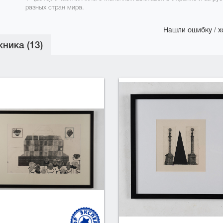
разных стран мира.
Нашли ошибку / х
ника (13)