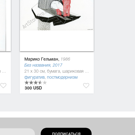
Марико Гельман,
1986
Без названия, 2017
30 x 21 см, бумага, шариковая ручка, лайнер
21 x 30 см, бумага, шариковая ручка, лайнер
фигуратив
,
постмодернизм
300 USD
ПОДПИСАТЬСЯ