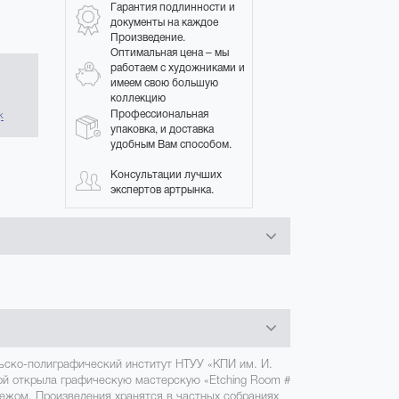
Гарантия подлинности и
документы на каждое
Произведение.
Оптимальная цена – мы
работаем с художниками и
имеем свою большую
коллекцию
в
Профессиональная
к
упаковка, и доставка
удобным Вам способом.
Консультации лучших
экспертов артрынка.
льско-полиграфический институт НТУУ «КПИ им. И.
вой открыла графическую мастерскую «Etching Room #
бежом. Произведения хранятся в частных собраниях