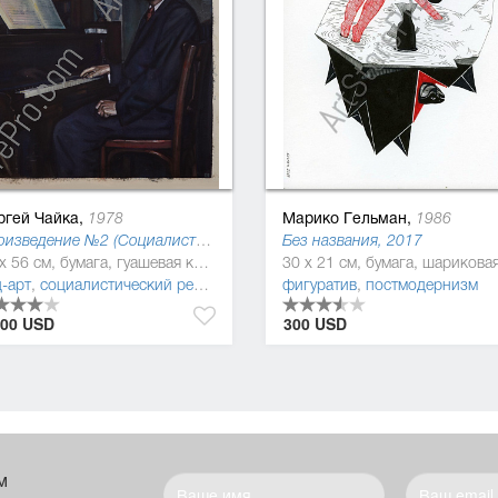
ргей Чайка,
Марико Гельман,
1978
1986
Произведение №2 (Социалистическая культура)
Без названия, 2017
76 x 56 см, бумага, гуашевая краска
-арт
,
,
реализм
социалистический реализм (соцреализм)
фигуратив
,
реализм
,
постмодернизм
000 USD
300 USD
м