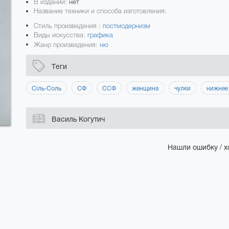
В издании:
нет
Название техники и способа изготовления:
Стиль произведения :
постмодернизм
Виды искусства:
графика
Жанр произведения:
ню
Теги
Сіль-Соль
СФ
ССФ
женщина
чулки
нижнее
Василь Когутич
Нашли ошибку / х