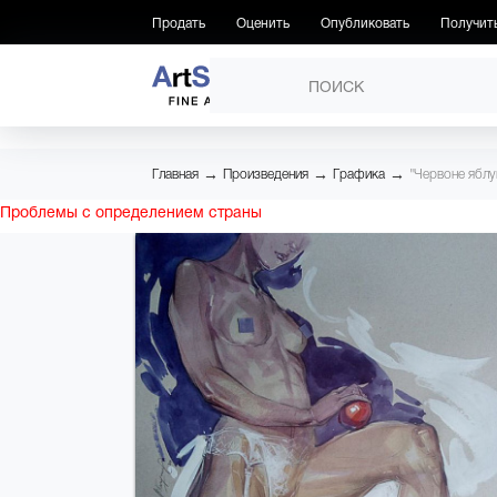
Продать
Оценить
Опубликовать
Получит
ПРОИЗВЕДЕНИЯ
→
→
→
Главная
Произведения
Графика
"Червоне яблу
Проблемы с определением страны