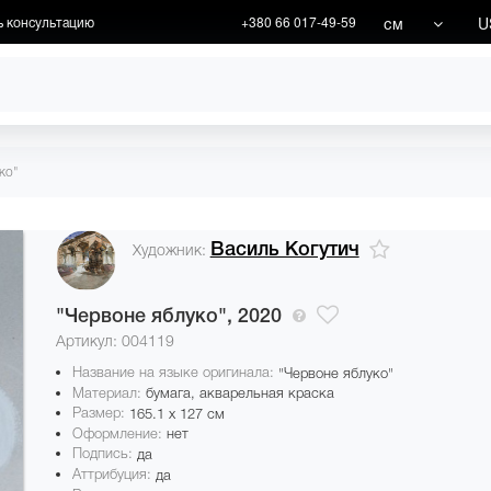
см
U
ь консультацию
+380 66 017-49-59
ХУДОЖНИКИ
АКЦИИ
ко"
Василь Когутич
Художник:
"Червоне яблуко",
2020
Артикул: 004119
Название на языке оригинала:
"Червоне яблуко"
Материал:
бумага, акварельная краска
Размер:
165.1 x 127 см
Оформление:
нет
Подпись:
да
Аттрибуция:
да