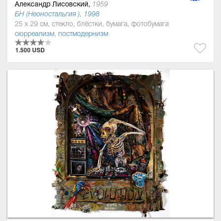
Александр Лисовский,
1959
БН (Неоностальгия ), 1998
25 x 29 см, стекло, блёстки, бумага, фотобумага
сюрреализм
,
постмодернизм
1.500 USD