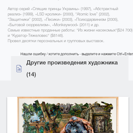
Автор серий «Спящие принцы Украины» (1997), «Абстрактный
реализ» (1999), «LSD кролики» (2000), “Atomic love” (2002),
“Защитники” (2002), «Песики» (2003), «Психодарвинизм (2005),
«Бытовой сюрреализм», «Monkeywood» (2011) и др.
Самые известные проданные работы: "Из жизни насекомых"($24 700)
и "Куратор-Тяжеловес" ($8146).
Провел десятки персональных и групповых выставок.
Нашли ошибку / хотите дополнить - выделите и нажмите Ctrl+Enter
Другие произведения художника
(14)