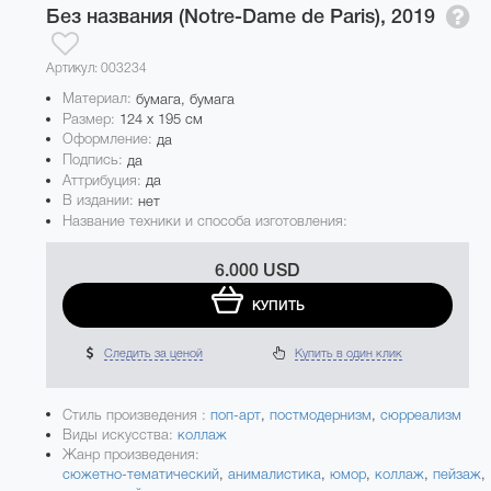
Без названия (Notre-Dame de Paris),
2019
Артикул: 003234
Материал:
бумага, бумага
Размер:
124 x 195 см
Оформление:
да
Подпись:
да
Аттрибуция:
да
В издании:
нет
Название техники и способа изготовления:
6.000 USD
КУПИТЬ
Следить за ценой
Купить в один клик
Стиль произведения :
поп-арт
,
постмодернизм
,
сюрреализм
Виды искусства:
коллаж
Жанр произведения:
сюжетно-тематический
,
анималистика
,
юмор
,
коллаж
,
пейзаж
,