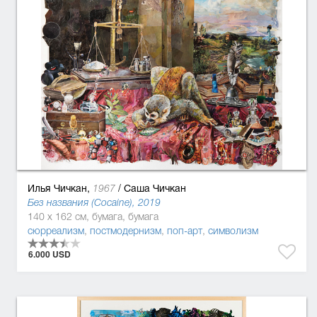
Илья Чичкан,
/
Саша Чичкан
1967
Без названия (Cocaine), 2019
140 x 162 см, бумага, бумага
сюрреализм
,
постмодернизм
,
поп-арт
,
символизм
6.000 USD