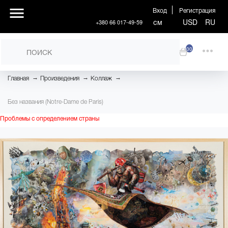
Вход
Регистрация
см
USD
RU
+380 66 017-49-59
00
→
→
→
Главная
Произведения
Коллаж
Без названия (Notre-Dame de Paris)
Проблемы с определением страны