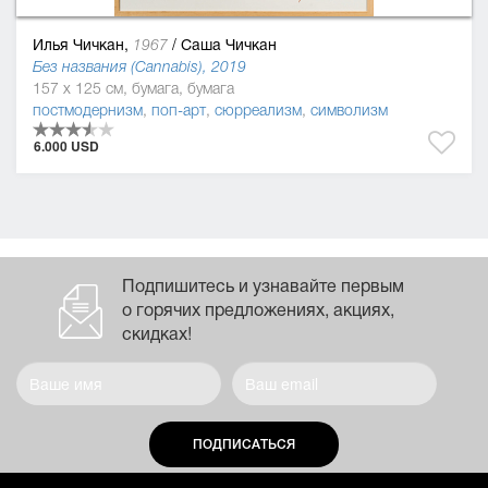
Илья Чичкан,
/
Саша Чичкан
1967
Без названия (Cannabis), 2019
157 x 125 см, бумага, бумага
постмодернизм
,
поп-арт
,
сюрреализм
,
символизм
6.000 USD
Подпишитесь и узнавайте первым
о горячих предложениях, акциях,
скидках!
ПОДПИСАТЬСЯ