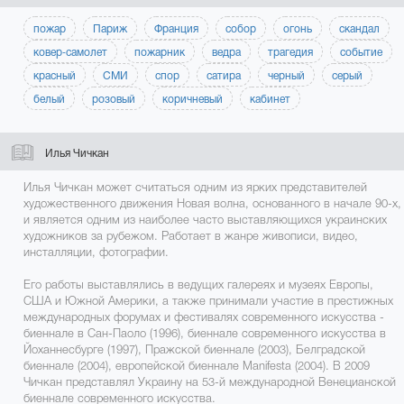
пожар
Париж
Франция
собор
огонь
скандал
ковер-самолет
пожарник
ведра
трагедия
событие
красный
СМИ
спор
сатира
черный
серый
белый
розовый
коричневый
кабинет
Илья Чичкан
Илья Чичкан может считаться одним из ярких представителей
художественного движения Новая волна, основанного в начале 90-х,
и является одним из наиболее часто выставляющихся украинских
художников за рубежом. Работает в жанре живописи, видео,
инсталляции, фотографии.
Его работы выставлялись в ведущих галереях и музеях Европы,
США и Южной Америки, а также принимали участие в престижных
международных форумах и фестивалях современного искусства -
биеннале в Сан-Паоло (1996), биеннале современного искусства в
Йоханнесбурге (1997), Пражской биеннале (2003), Белградской
биеннале (2004), европейской биеннале Manifesta (2004). В 2009
Чичкан представлял Украину на 53-й международной Венецианской
биеннале современного искусства.