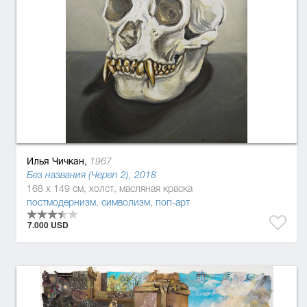
Илья Чичкан,
1967
Без названия (Череп 2), 2018
168 x 149 см, холст, масляная краска
постмодернизм
,
символизм
,
поп-арт
7.000 USD