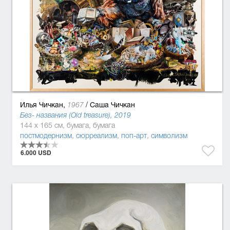
Илья Чичкан,
/
Саша Чичкан
1967
Без- названия (Old treasure), 2019
144 x 165 см, бумага, бумага
постмодернизм
,
сюрреализм
,
поп-арт
,
символизм
6.000 USD