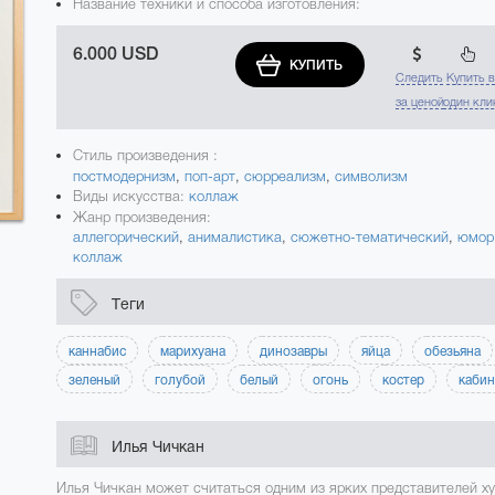
Название техники и способа изготовления:
6.000 USD
КУПИТЬ
Следить
Купить 
за ценой
один кли
Стиль произведения :
постмодернизм
,
поп-арт
,
сюрреализм
,
символизм
Виды искусства:
коллаж
Жанр произведения:
аллегорический
,
анималистика
,
сюжетно-тематический
,
юмор
коллаж
Теги
каннабис
марихуана
динозавры
яйца
обезьяна
зеленый
голубой
белый
огонь
костер
кабин
Илья Чичкан
Илья Чичкан может считаться одним из ярких представителей х