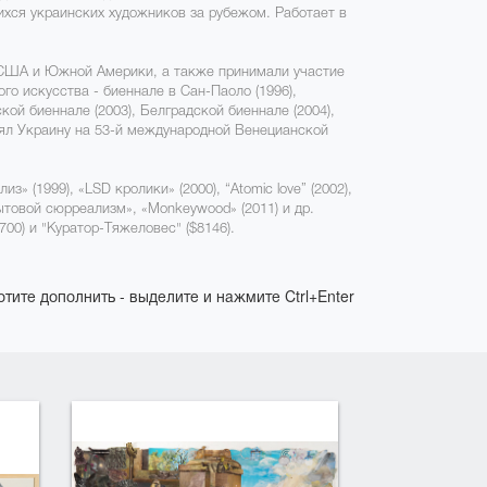
ихся украинских художников за рубежом. Работает в
, США и Южной Америки, а также принимали участие
о искусства - биеннале в Сан-Паоло (1996),
кой биеннале (2003), Белградской биеннале (2004),
влял Украину на 53-й международной Венецианской
» (1999), «LSD кролики» (2000), “Atomic love” (2002),
Бытовой сюрреализм», «Monkeywood» (2011) и др.
00) и "Куратор-Тяжеловес" ($8146).
отите дополнить - выделите и нажмите Ctrl+Enter