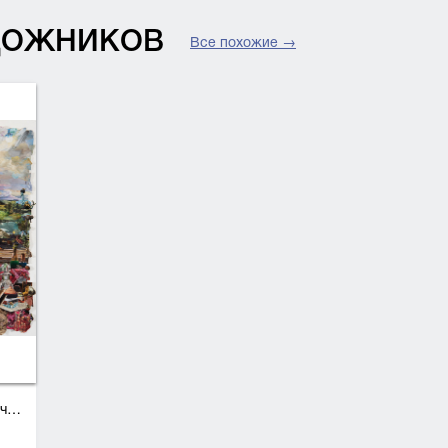
УДОЖНИКОВ
Все похожие →
ан