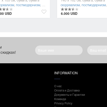
 x 105 см, бумага, бумага
140 x 162 см, бумага, бумага
рреализм
,
постмодернизм
,
поп-арт
сюрреализм
,
постмодернизм
000 USD
6.000 USD
м
 скидках!
INFORMATION
О нас
Оплата и Доставка
Документы и Гарантии
Команда
Privacy Policy