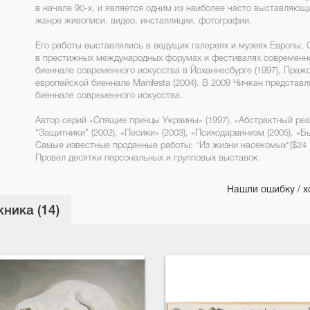
в начале 90-х, и является одним из наиболее часто выставляющ
жанре живописи, видео, инсталляции, фотографии.
Его работы выставлялись в ведущих галереях и музеях Европы
в престижных международных форумах и фестивалях современног
биеннале современного искусства в Йоханнесбурге (1997), Пражс
европейской биеннале Manifesta (2004). В 2009 Чичкан предста
биеннале современного искусства.
Автор серий «Спящие принцы Украины» (1997), «Абстрактный реализ
“Защитники” (2002), «Песики» (2003), «Психодарвинизм (2005), «
Самые известные проданные работы: "Из жизни насекомых"($24 7
Провел десятки персональных и групповых выставок.
Нашли ошибку / х
ника (14)