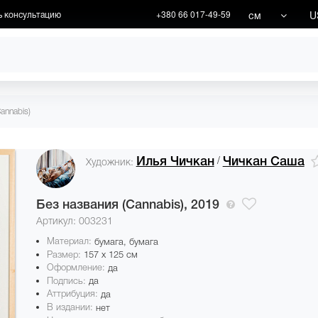
см
U
ь консультацию
+380 66 017-49-59
ХУДОЖНИКИ
АКЦИИ
annabis)
/
Илья Чичкан
Чичкан Саша
Художник:
Без названия (Cannabis),
2019
Артикул: 003231
Материал:
бумага, бумага
Размер:
157 x 125 см
Оформление:
да
Подпись:
да
Аттрибуция:
да
В издании:
нет