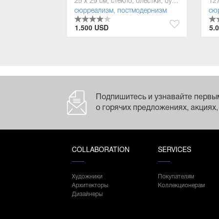
25 x 29 см, стекло, блёстки, бумага, фотобумага
127
сюрреализм
,
постмодернизм
сю
1.500 USD
5.
Подпишитесь и узнавайте первы
о горячих предложениях, акциях,
COLLABORATION
SERVICES
Художники
Покупателям
Архитекторы
Коллекционерам
Дизайнеры