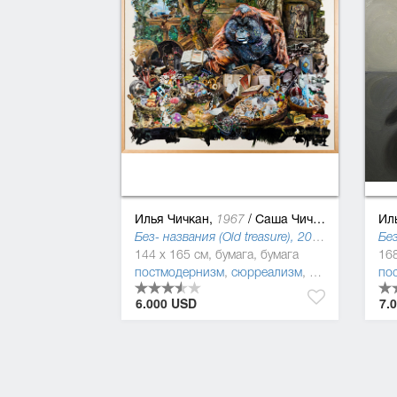
Илья Чичкан,
/
Саша Чичкан
Ил
1967
Без- названия (Old treasure), 2019
Без
144 x 165 см, бумага, бумага
постмодернизм
,
сюрреализм
,
поп-арт
,
симво
по
6.000 USD
7.