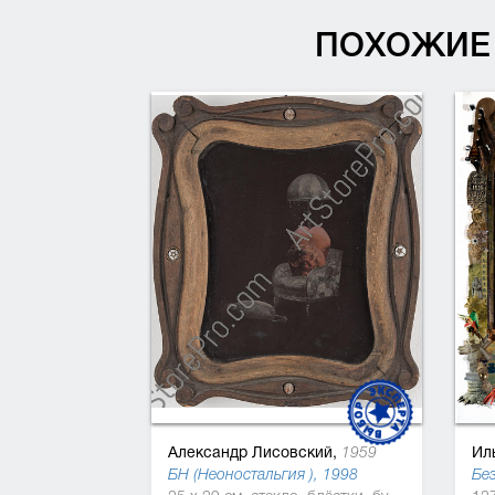
ПОХОЖИЕ 
Александр Лисовский,
Ил
1959
БН (Неоностальгия ), 1998
Без