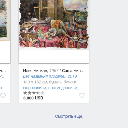
ан
Илья Чичкан,
/
Саша Чичкан
1967
Без названия (Notre-Dame de Paris), 2019
Без названия (Cocaine), 2019
140 x 162 см, бумага, бумага
изм
сюрреализм
,
постмодернизм
,
поп-арт
,
символизм
6.000 USD
Смотреть еще..