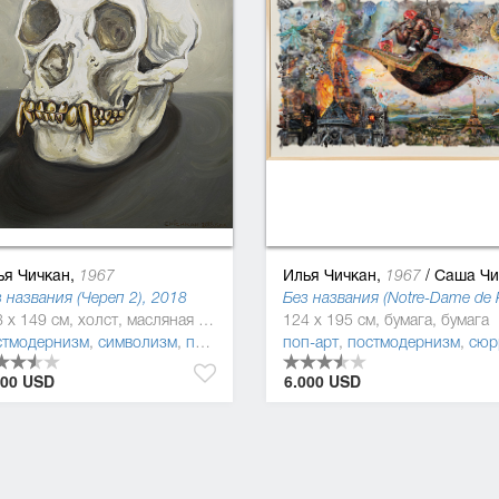
ья Чичкан,
Илья Чичкан,
/
Саша Чичк
1967
1967
 названия (Череп 2), 2018
168 x 149 см, холст, масляная краска
124 x 195 см, бумага, бумага
лизм
стмодернизм
,
символизм
,
поп-арт
поп-арт
,
постмодернизм
,
сюрреал
000 USD
6.000 USD