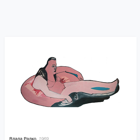
Влада Ралко,
1969