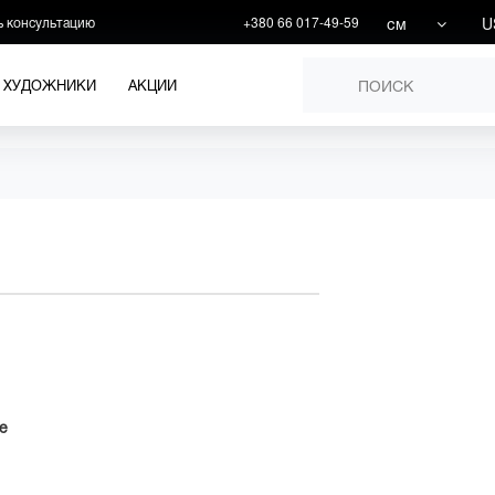
см
U
ь консультацию
+380 66 017-49-59
ХУДОЖНИКИ
АКЦИИ
е