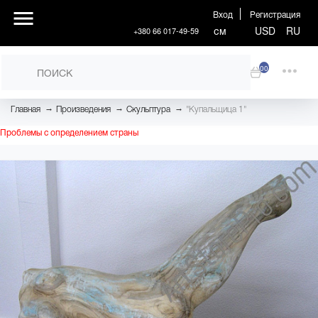
Вход
Регистрация
см
USD
RU
+380 66 017-49-59
00
→
→
→
Главная
Произведения
Скульптура
"Купальщица 1"
Проблемы с определением страны