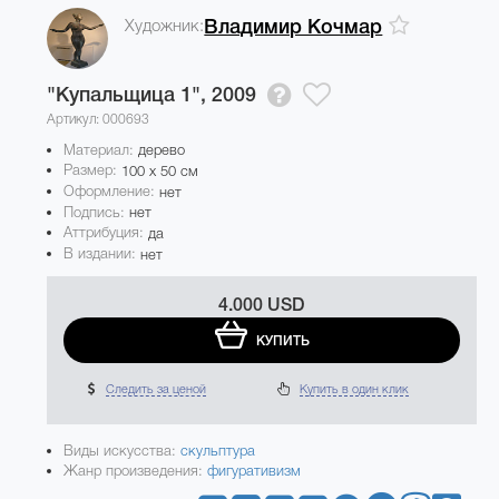
Художник:
Владимир Кочмар
"Купальщица 1",
2009
Артикул: 000693
Материал:
дерево
Размер:
100 x 50 см
Оформление:
нет
Подпись:
нет
Аттрибуция:
да
В издании:
нет
4.000 USD
КУПИТЬ
Следить за ценой
Купить в один клик
Виды искусства:
скульптура
Жанр произведения:
фигуративизм