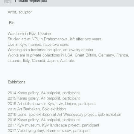
Полина Вербицкая
Artist, sculptor
Bio
Was born in Kyiv, Ukraine
Studied
art at NPU n.Drahomanova, left after two years.
Live in Kyiv, married, have two sons.
Working as a freelance sculptor, art jewelry creator.
Works are in private collections in USA, Great Britain, Germany, France,
Lituania, Italy, Canadá, Japan, Australia.
Exhibitions
2014 Karas gallery, А4 ballpoint, participant
2015 Karas gallery, А4 ballpoint, participant
2015 Art dolls shows in Kyiv, Lviv, Dnipro, participant
2015 Art Barbakan, Solo exhibition
2016 Izone, solo exhibition at Art Wednesday project, solo exhibition
2016 Karas gallery, А4 ballpoint, participant
2017 Kyiv museum, Kyiv landscape project, participant
2017 Voloshyn gallery, Summer show, participant