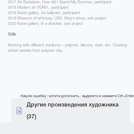
2017 Art Barbakan, How did I Spend My Summer, participant
2018 Modern art VDNH , participant
2018 Karas gallery, A4 ballpoint, participant
2019 Museum of whimpsy, USA, King's wives, solo project
2020 Karas gallery, In a shadow, solo project
Skills
Working with different mediums – polymer, silicone, resin, etc. Creating
artisan jewelry from polymer clay.
Нашли ошибку / хотите дополнить - выделите и нажмите Ctrl+Enter
Другие произведения художника
(37)