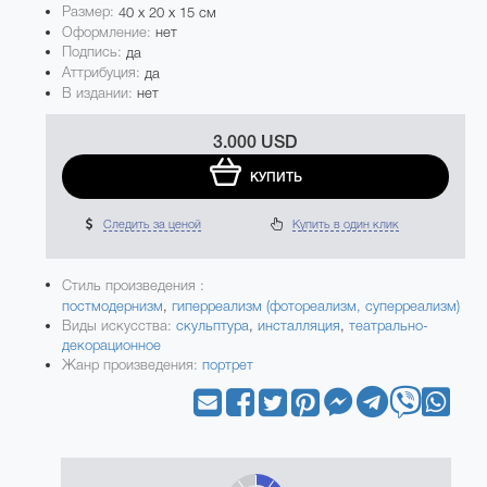
Размер:
40 x 20 x 15 см
Оформление:
нет
Подпись:
да
Аттрибуция:
да
В издании:
нет
3.000 USD
КУПИТЬ
Следить за ценой
Купить в один клик
Стиль произведения :
постмодернизм
,
гиперреализм (фотореализм, суперреализм)
Виды искусства:
скульптура
,
инсталляция
,
театрально-
декорационное
Жанр произведения:
портрет