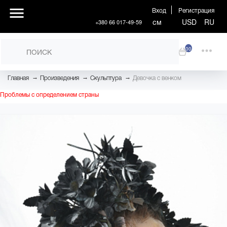
Вход
Регистрация
см
USD
RU
+380 66 017-49-59
00
→
→
→
Главная
Произведения
Скульптура
Девочка с венком
Проблемы с определением страны