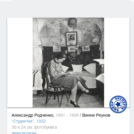
Александр Родченко,
/
Винни Реунов
1891 - 1956
"Студентка", 1932
30 x 24 см, фотобумага
авангардизм