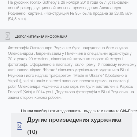
На русских торгах Sotheby’s 29 ноября 2016 года был установлен
новый рекорд аукционной цены на произведения Александра
Родченко: картина «Конструкция № 95» была продана за £3,65 млн
($4,5 млн).
Дополнительная информация
Фотографія Олександра Родченко була надрукована його онуком
Олександром Лаврентьєвим у Німеччині в спеціальній архів-студії у
70-х роках 20 століття, відповідний штамп на зворотній стороні
фотографії. Оформлено в паспарту, скло і раму. У правому нижньому
куті надпис-підпис "Квітка" відомого українського художника Вінні
Реунова і його надпис трафаретом "Made in Ukraine" (Зроблено в
Україні), які він наніс в якості власного проекту прямо на виставці
робіт Олександра Родченко з цієї серії, які були виставлені в Карась
Галереї (Київ) у 2014 році. Додаткова фотографія з Вінні Реуновим на
задній стороні кожної роботи.
Нашли ошибку / хотите дополнить - выделите и нажмите Ctrl+Enter
Другие произведения художника
(10)