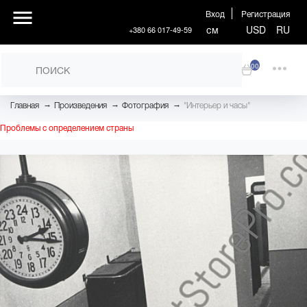
Вход
Регистрация
см
USD
RU
+380 66 017-49-59
00
→
→
→
Главная
Произведения
Фотография
"Интерьер и часы"
Проблемы с определением страны