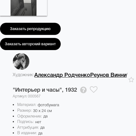
Заказать репродукцию
Заказать авторский вариант
/
Художник:
Александр Родченко
Реунов Винни
"Интерьер и часы",
1932
Артикул: 000567
Материал:
фотобумага
Размер:
30 x 24 см
Оформление:
да
Подпись:
нет
Аттрибуция:
да
В издании:
да