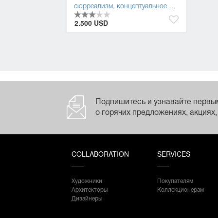
сюрреализм
,
концептуальное искусство
,
арте
2.500 USD
Подпишитесь и узнавайте первы
о горячих предложениях, акциях,
COLLABORATION
SERVICES
Художники
Покупателям
Архитекторы
Коллекционерам
Дизайнеры