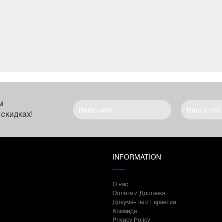
 повера
,
постмодернизм
м
 скидках!
INFORMATION
О нас
Оплата и Доставка
Документы и Гарантии
Команда
Privacy Policy