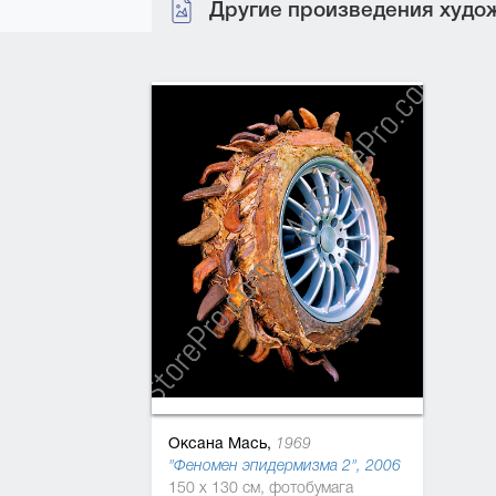
Другие произведения худож
Оксана Мась,
1969
"Феномен эпидермизма 2", 2006
150 x 130 см, фотобумага