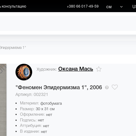
см
U
ь консультацию
+380 66 017-49-59
ХУДОЖНИКИ
АКЦИИ
Эпидермизма 1"
Оксана Мась
Художник:
"Феномен Эпидермизма 1",
2006
Артикул: 002321
Материал:
фотобумага
Размер:
30 x 31 см
Оформление:
нет
Подпись:
нет
Аттрибуция:
нет
В издании:
нет