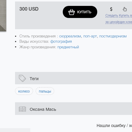
300 USD
КУПИТЬ
Следить
Купить 
за ценой
один кли
Стиль произведения :
сюрреализм
,
поп-арт
,
постмодернизм
Виды искусства:
фотография
Жанр произведения:
предметный
Теги
колесо
пальцы
Оксана Мась
Нашли ошибку / х