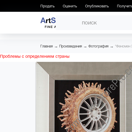
Продать
Оценить
Опубликовать
Получит
ПРОИЗВЕДЕНИЯ
→
→
→
Главная
Произведения
Фотография
"Феномен 
Проблемы с определением страны