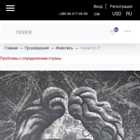
Вход
Регистрация
см
USD
RU
+380 66 017-49-59
00
→
→
→
Главная
Произведения
Живопись
"Антик 02-2"
Проблемы с определением страны