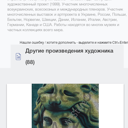
художественный проект (1999). Участник многочисленных
всеукраинских, всесоюзных и международных пленэров. Участник
многочисленных выставок и артпроекта в Украине, России, Польши,
Бельгии, Норвегии, Швеции, Дании, Испании, Италии, Австрии,
Германии, Канаде и США. Работы находятся во многих музеях и
частных коллекциях всего мира.
Нашли ошибку / хотите дополнить - выделите и нажмите Ctrl+Enter
Другие произведения художника
(88)