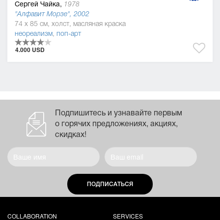
Сергей Чайка,
1978
"Алфавит Морзе", 2002
74 x 85 см, холст, масляная краска
неореализм
,
поп-арт
4.000 USD
Подпишитесь и узнавайте первым
о горячих предложениях, акциях,
скидках!
ПОДПИСАТЬСЯ
COLLABORATION
SERVICES