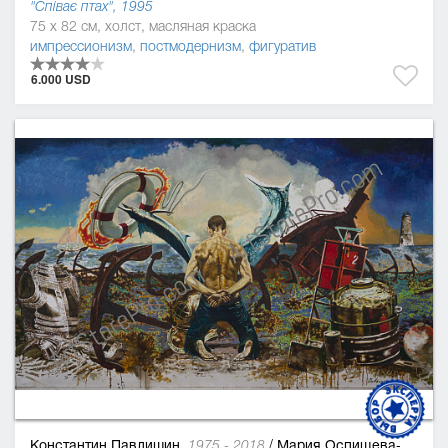
"Співає птах", 1995
75 x 82 см, холст, масляная краска
импрессионизм
,
постмодернизм
,
фигуратив
6.000 USD
Константин Павлишин,
/
Мария Оспищева-Павлишин
1975 - 2018