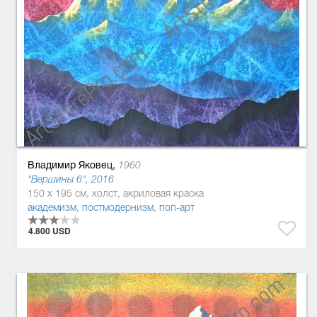
Владимир Яковец,
1960
"Вершины 6", 2016
150 x 195 см, холст, акриловая краска
академизм
,
постмодернизм
,
поп-арт
4.800 USD