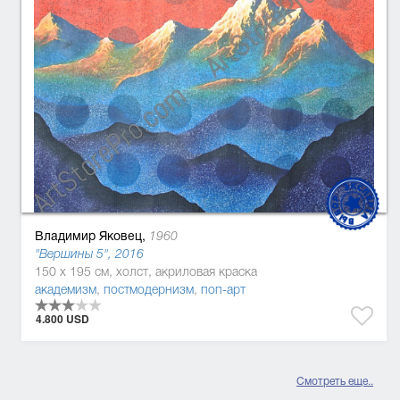
Владимир Яковец,
1960
"Вершины 5", 2016
150 x 195 см, холст, акриловая краска
академизм
,
постмодернизм
,
поп-арт
4.800 USD
Смотреть еще..