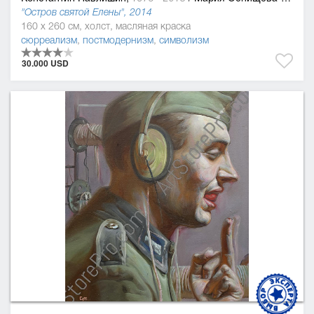
"Остров святой Елены", 2014
160 x 260 см, холст, масляная краска
сюрреализм
,
постмодернизм
,
символизм
30.000 USD