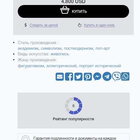
4.800 USD
КУПИТЬ
Следить за ценой
Купить в один клик
Стиль произведения :
академизм
,
символизм
,
постмодернизм
,
поп-арт
Виды искусства:
живопись
Жанр произведения:
фигуративизм
,
аллегорический
,
портрет исторический
6
Рейтинг популярности
Гарантия подлинности и документы на каждое