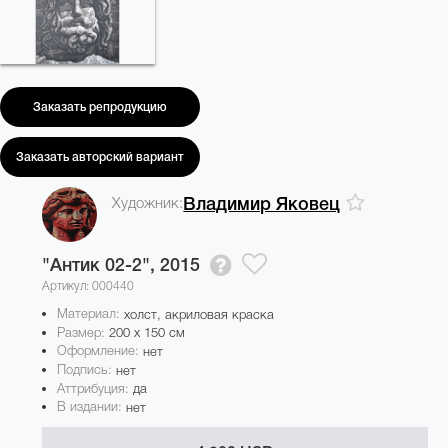
Заказать репродукцию
Заказать авторский вариант
Художник:
Владимир Яковец
"Антик 02-2",
2015
Артикул: 000440
Материал:
холст, акриловая краска
Размер:
200 x 150 см
Оформление:
нет
Подпись:
нет
Аттрибуция:
да
В издании:
нет