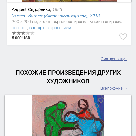
Андрей Сидоренко,
1983
Момент Истины (Клиническая картина), 2013
200 x 200 см, холст, акриловая краска, масляная краска
поп-арт
,
соц-арт
,
сюрреализм
5.000 USD
Смотреть еще..
ПОХОЖИЕ ПРОИЗВЕДЕНИЯ ДРУГИХ
ХУДОЖНИКОВ
Все похожие →