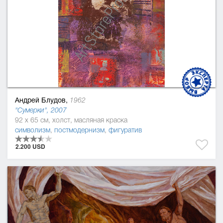
Андрей Блудов,
1962
"Сумерки", 2007
92 x 65 см, холст, масляная краска
символизм
,
постмодернизм
,
фигуратив
2.200 USD