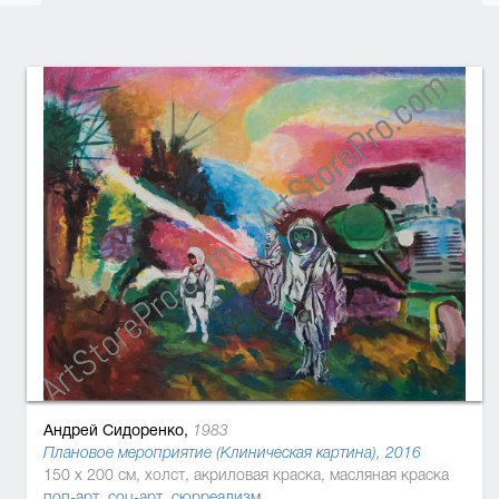
Андрей Сидоренко,
1983
Плановое мероприятие (Клиническая картина), 2016
150 x 200 см, холст, акриловая краска, масляная краска
поп-арт
,
соц-арт
,
сюрреализм