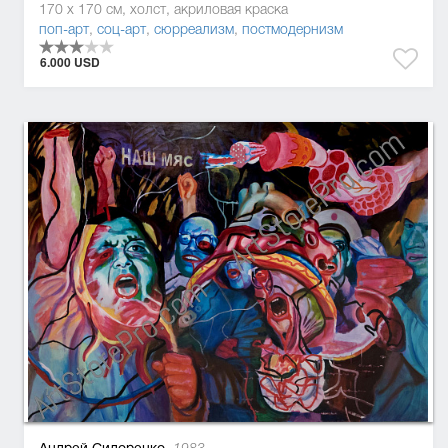
170 x 170 см, холст, акриловая краска
поп-арт
,
соц-арт
,
сюрреализм
,
постмодернизм
6.000 USD
Андрей Сидоренко,
1983