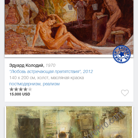
Эдуард Колодий,
1970
"Любовь встречающая препятствия", 2012
140 x 200 см, холст, масляная краска
постмодернизм
,
реализм
15.000 USD