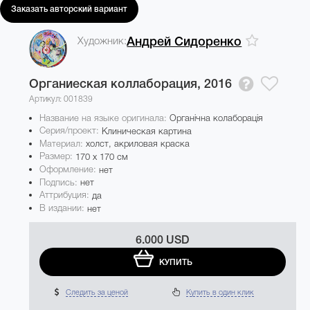
Заказать авторский вариант
Художник:
Андрей Сидоренко
Органиеская коллаборация,
2016
Артикул: 001839
Название на языке оригинала:
Органічна колаборація
Серия/проект:
Клиническая картина
Материал:
холст, акриловая краска
Размер:
170 x 170 см
Оформление:
нет
Подпись:
нет
Аттрибуция:
да
В издании:
нет
6.000 USD
КУПИТЬ
Следить за ценой
Купить в один клик