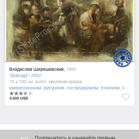
Владислав Шерешевский,
1964
"Бригада", 2002
75 x 100 см, холст, масляная краска
импрессионизм
,
фигуратив
,
постмодернизм
,
тонализм
,
леттризм
4.000 USD
Подпишитесь и узнавайте первым