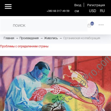
Вход
Регистрация
см
USD
RU
+380 66 017-49-59
00
→
→
→
Главная
Произведения
Живопись
Органиеская коллаборация
Проблемы с определением страны