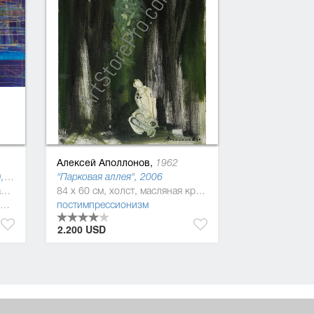
Алексей Аполлонов,
1962
"Социополис 1" (Социополис), 2017
"Парковая аллея", 2006
140 x 230 см, холст, акриловая краска
84 x 60 см, холст, масляная краска
постимпрессионизм
,
поп-арт
2.200 USD