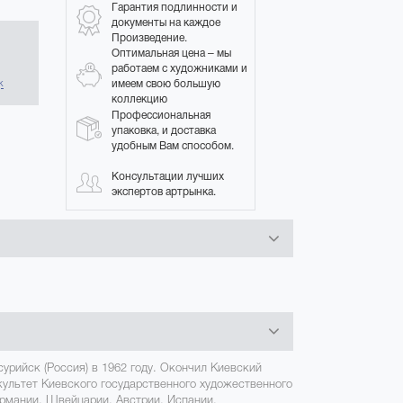
Гарантия подлинности и
документы на каждое
Произведение.
Оптимальная цена – мы
в
работаем с художниками и
имеем свою большую
к
коллекцию
Профессиональная
упаковка, и доставка
удобным Вам способом.
Консультации лучших
экспертов артрынка.
сурийск (Россия) в 1962 году. Окончил Киевский
ультет Киевского государственного художественного
ермании, Швейцарии, Австрии, Испании,