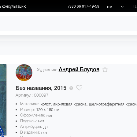
см
U
ь консультацию
+380 66 017-49-59
ХУДОЖНИКИ
АКЦИИ
Андрей Блудов
Художник:
Без названия,
2015
Артикул: 000097
Материал:
холст, акриловая краска, шелкотрафаретная краск
Размер:
120 x 180 см
Оформление:
нет
Подпись:
нет
Аттрибуция:
да
В издании:
нет