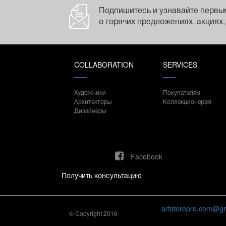
Подпишитесь и узнавайте первы
о горячих предложениях, акциях,
COLLABORATION
SERVICES
Художники
Покупателям
Архитекторы
Коллекционерам
Дизайнеры
Facebook
Получить консультацию
artstorepro.com@g
© Copyright 2016