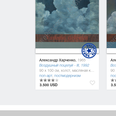
Александр Харченко,
Ал
1965
Воздушный поцелуй - III, 1992
Воз
90 x 100 см, холст, масляная краска
поп-арт
,
постмодернизм
по
3.500 USD
3.