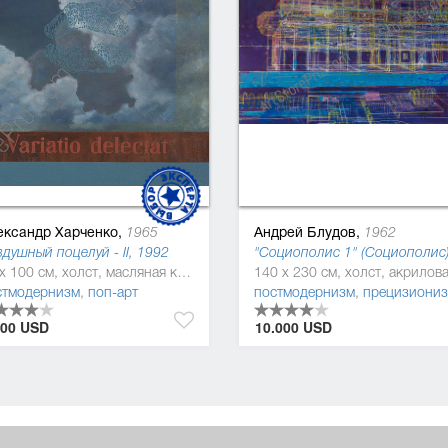
ександр Харченко,
Андрей Блудов,
1965
1962
душный поцелуй - II, 1992
90 x 100 см, холст, масляная краска
стмодернизм
,
поп-арт
постмодернизм
,
прецизионизм (пресижинизм)
500 USD
10.000 USD