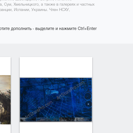
, Сум, Хмельницкого, а также в галереях и частных
анции, Испании, Украины. Член НСХУ,
отите дополнить - выделите и нажмите Ctrl+Enter