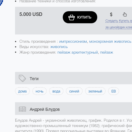
Название техники и способа изготовления:
5.000 USD
КУПИТЬ
Следить
Купить 
за ценой
один кли
Стиль произведения :
импрессионизм
,
монохромная живопись
Виды искусства:
живопись
Жанр произведения:
пейзаж архитектурный
,
пейзаж
Теги
дома
ночь
вода
синий
зеленый
ЕВ
Андрей Блудов
Блудов Андрей - украинский живописец, график. Родился в г. Ус
художественно-промышленный техникум (1982); графический фак
института (1990). Провел персональные выставки во Франции, Г