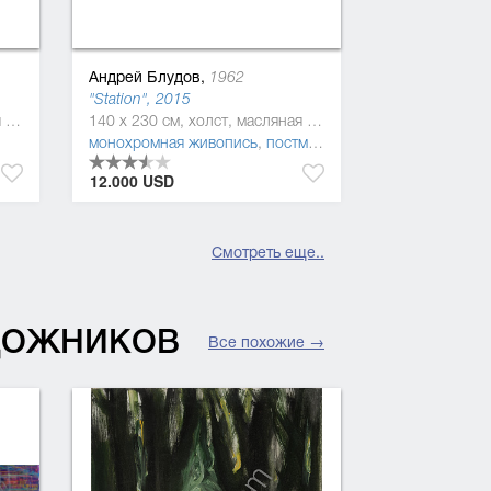
Андрей Блудов,
1962
"Station", 2015
220 x 150 см, холст, масляная краска
140 x 230 см, холст, масляная краска, шелкотрафаретная краска, шелкотрафаретная краска
монохромная живопись
,
постмодернизм
12.000 USD
Смотреть еще..
УДОЖНИКОВ
Все похожие →