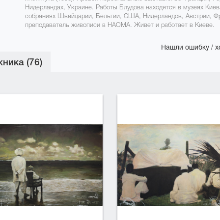
Нидерландах, Украине. Работы Блудова находятся в музеях Киева
собраниях Швейцарии, Бельгии, США, Нидерландов, Австрии, Фр
преподаватель живописи в НАОМА. Живет и работает в Киеве.
Нашли ошибку / х
ника (76)