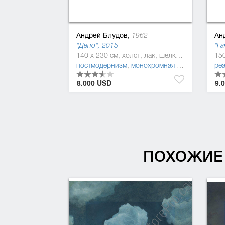
Андрей Блудов,
Ан
1962
"Депо", 2015
"Га
140 x 230 см, холст, лак, шелкотрафаретная краска
постмодернизм
,
монохромная живопись
ре
8.000 USD
9.
ПОХОЖИЕ 