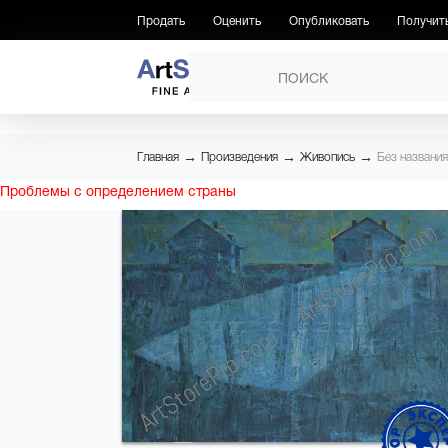
Продать
Оценить
Опубликовать
Получит
ПРОИЗВЕДЕНИЯ
→
→
→
Главная
Произведения
Живопись
Без названия
Проблемы с определением страны