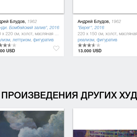
дрей Блудов,
Андрей Блудов,
1962
1962
нди. Бомбейский залив", 2016
"Берег", 2016
150 x 220 см, холст, масляная краска, шелкотрафаретная краска
ализм
,
леттризм
,
фигуратив
реализм
,
фигуратив
000 USD
13.000 USD
ПРОИЗВЕДЕНИЯ ДРУГИХ Х