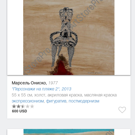
Марсель Ониско,
1977
"Персонажи на пляже 2", 2013
55 x 55 см, холст, акриловая краска, масляная краска
экспрессионизм
,
фигуратив
,
постмодернизм
600 USD