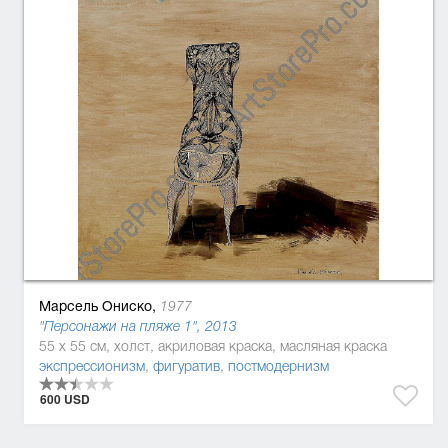
Марсель Ониско,
1977
"Персонажи на пляже 1", 2013
55 x 55 см, холст, акриловая краска, масляная краска
экспрессионизм
,
фигуратив
,
постмодернизм
600 USD