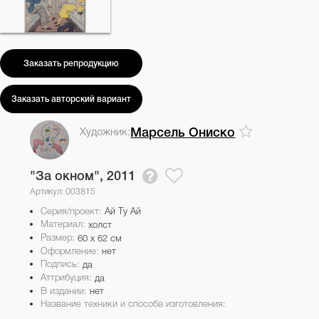
Заказать репродукцию
Заказать авторский вариант
Художник:
Марсель Ониско
"За окном",
2011
Артикул: 003815
Серия/проект:
Ай Ту Ай
Материал:
холст
Размер:
60 x 62 см
Оформление:
нет
Подпись:
да
Аттрибуция:
да
В издании:
нет
Название техники и способа изготовления: