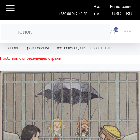
Вход
Регистрация
см
USD
RU
+380 66 017-49-59
00
→
→
→
Главная
Произведения
Все произведения
"За окном"
Проблемы с определением страны