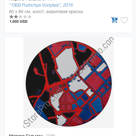
"1909 Pushchya Vodytsia", 2016
80 x 80 см, холст, акриловая краска
1.000 USD
Марико Гельман,