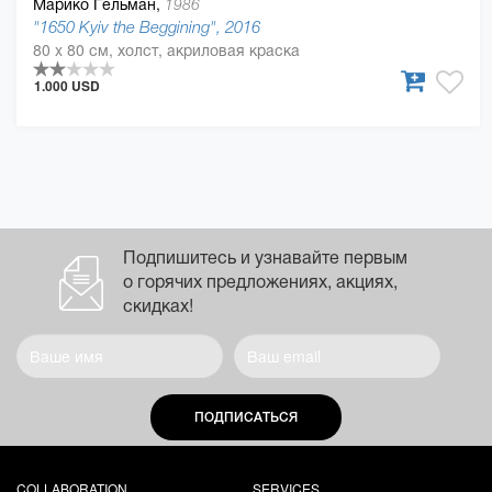
Марико Гельман,
1986
"1650 Kyiv the Beggining", 2016
80 x 80 см, холст, акриловая краска
1.000 USD
Подпишитесь и узнавайте первым
о горячих предложениях, акциях,
скидках!
ПОДПИСАТЬСЯ
COLLABORATION
SERVICES