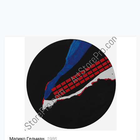
Марико Гельман,
1986