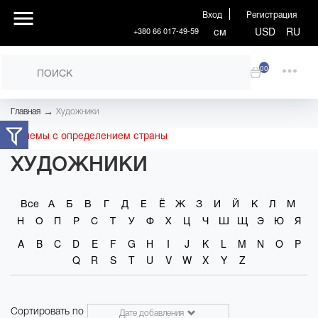
Вход
Регистрация
см
USD
RU
+380 66 017-49-59
00
→
Главная
Художники
Проблемы с определением страны
ХУДОЖНИКИ
Все
А
Б
В
Г
Д
Е
Ё
Ж
З
И
Й
К
Л
М
Н
О
П
Р
С
Т
У
Ф
Х
Ц
Ч
Ш
Щ
Э
Ю
Я
A
B
C
D
E
F
G
H
I
J
K
L
M
N
O
P
Q
R
S
T
U
V
W
X
Y
Z
Сортировать по
Дате добавления