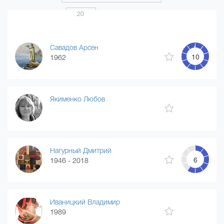
Показать по
20
Страница 1 из 20
...
1
2
3
4
20
Савадов Арсен
10
1962
Якименко Любов
Нагурный Дмитрий
6
1946 - 2018
Иваницкий Владимир
1989