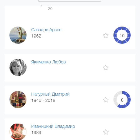
Показать по
20
Страница 1 из 20
...
1
2
3
4
20
Савадов Арсен
10
1962
Якименко Любов
Нагурный Дмитрий
6
1946 - 2018
Иваницкий Владимир
1989