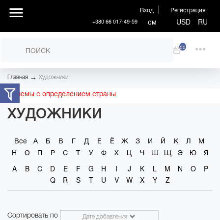
Вход
Регистрация
см
USD
RU
+380 66 017-49-59
00
→
Главная
Художники
Проблемы с определением страны
ХУДОЖНИКИ
Все
А
Б
В
Г
Д
Е
Ё
Ж
З
И
Й
К
Л
М
Н
О
П
Р
С
Т
У
Ф
Х
Ц
Ч
Ш
Щ
Э
Ю
Я
A
B
C
D
E
F
G
H
I
J
K
L
M
N
O
P
Q
R
S
T
U
V
W
X
Y
Z
Сортировать по
Дате добавления