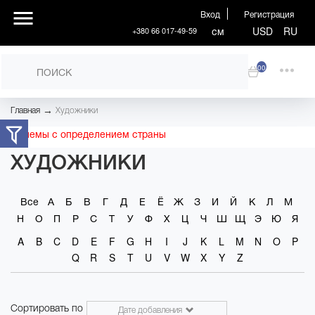
Вход
Регистрация
см
USD
RU
+380 66 017-49-59
00
→
Главная
Художники
Проблемы с определением страны
ХУДОЖНИКИ
Все
А
Б
В
Г
Д
Е
Ё
Ж
З
И
Й
К
Л
М
Н
О
П
Р
С
Т
У
Ф
Х
Ц
Ч
Ш
Щ
Э
Ю
Я
A
B
C
D
E
F
G
H
I
J
K
L
M
N
O
P
Q
R
S
T
U
V
W
X
Y
Z
Сортировать по
Дате добавления