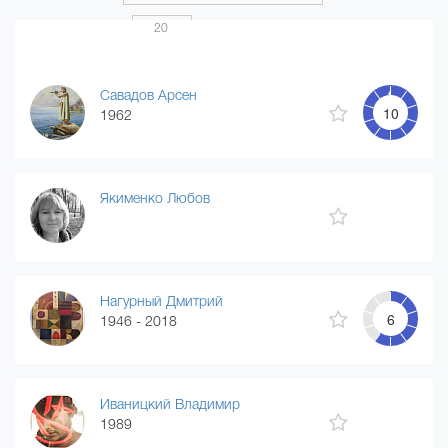
Показать по
20
Страница 1 из 20
...
1
2
3
4
20
Савадов Арсен
10
1962
Якименко Любов
Нагурный Дмитрий
6
1946 - 2018
Иваницкий Владимир
1989