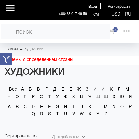
Вход
Регистрация
см
USD
RU
+380 66 017-49-59
00
→
Главная
Художники
Проблемы с определением страны
ХУДОЖНИКИ
Все
А
Б
В
Г
Д
Е
Ё
Ж
З
И
Й
К
Л
М
Н
О
П
Р
С
Т
У
Ф
Х
Ц
Ч
Ш
Щ
Э
Ю
Я
A
B
C
D
E
F
G
H
I
J
K
L
M
N
O
P
Q
R
S
T
U
V
W
X
Y
Z
Сортировать по
Дате добавления