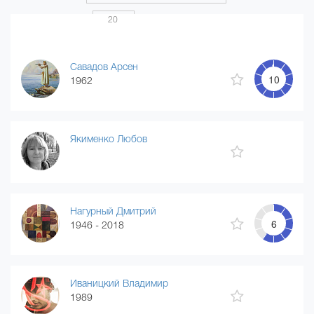
Показать по
20
Страница 1 из 20
...
1
2
3
4
20
Савадов Арсен
10
1962
Якименко Любов
Нагурный Дмитрий
6
1946 - 2018
Иваницкий Владимир
1989