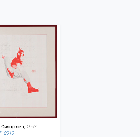
 Сидоренко,
1953
", 2016
80 x 60 см, бумага, графитный карандаш