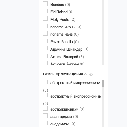
(0)
Bondero
(0)
Eld Roland
(2)
Molly Route
(0)
noname иконы
(0)
noname наив
(0)
Pazza Panello
(0)
Адамина Шнайдер
(3)
Ажажа Валерий
(0)
Аксютов Андрей
(1)
Александр Аксинин
Стиль произведения
(0)
Александр Долгий
абстрактный импрессионизм
(2)
Александр Дубовик
(0)
(0)
Александр Матвиенко
абстрактный экспрессионизм
(0)
Александр Мирошниченко
(0)
(11)
(0)
Александра Авербах
абстракционизм
(0)
(0)
Александра Билобран
авангардизм
(0)
(0)
Алесандр Миловзоров
академизм