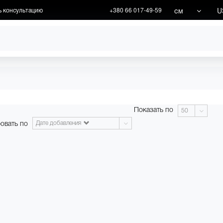
см
U
ь консультацию
+380 66 017-49-59
ХУДОЖНИКИ
АКЦИИ
Показать по
50
овать по
Дате добавления